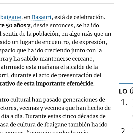
 Ibaigane
, en
Basauri
, está de celebración.
ce 50 años
y, desde entonces, se ha ido
 sentir de la población, en algo más que un
 sido un lugar de encuentro, de expresión,
spacio que ha ido creciendo junto con la
arra y ha sabido mantenerse cercano,
a afirmado esta mañana el alcalde de la
orri, durante el acto de presentación del
tivo de esta importante efeméride
.
LO 
entro cultural han pasado generaciones de
1
lectores, vecinas y vecinos que han hecho de
u día a día. Durante estas cinco décadas de
asa de cultura de Ibaigane también ha ido
2
 tiempos, “pero sin perder lo más