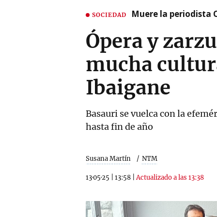
Muere la periodista 
SOCIEDAD
Ópera y zarzu
mucha cultura
Ibaigane
Basauri se vuelca con la efemér
hasta fin de año
Susana Martín
NTM
13·05·25
|
13:58
|
Actualizado a las 13:38