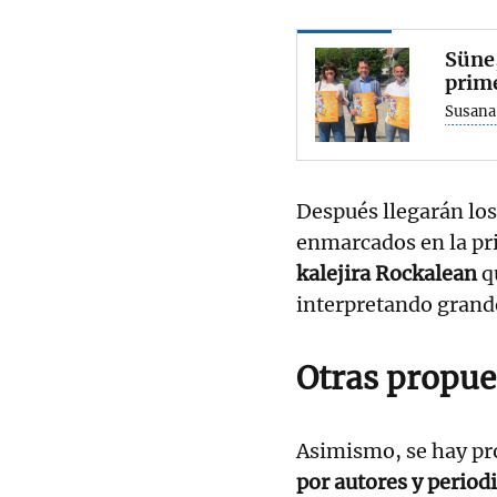
Süne,
prime
Susana
Después llegarán los
enmarcados en la pri
kalejira Rockalean
qu
interpretando grande
Otras propue
Asimismo, se hay pr
por autores y period