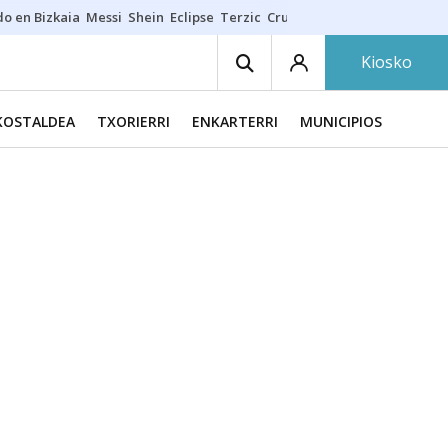
do en Bizkaia
Messi
Shein
Eclipse
Terzic
Cruz Gorbeia
Guía Macarfi
Kiosko
KOSTALDEA
TXORIERRI
ENKARTERRI
MUNICIPIOS