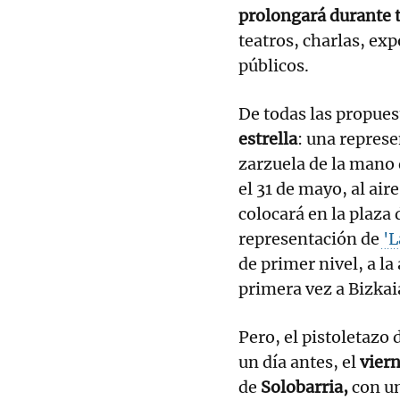
prolongará durante t
teatros, charlas, exp
públicos.
De todas las propue
estrella
: una represe
zarzuela de la mano 
el 31 de mayo, al air
colocará en la plaza 
representación de
'L
de primer nivel, a la
primera vez a Bizkai
Pero, el pistoletazo
un día antes, el
viern
de
Solobarria,
con u