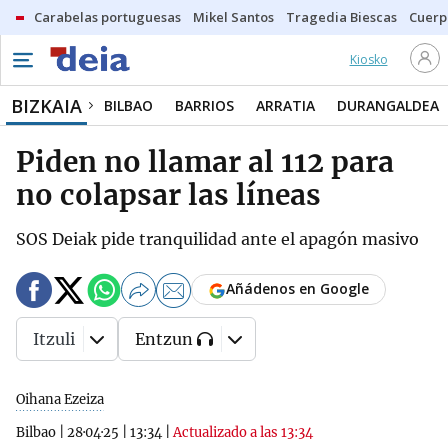
Carabelas portuguesas
Mikel Santos
Tragedia Biescas
Cuerp
Kiosko
BIZKAIA
BILBAO
BARRIOS
ARRATIA
DURANGALDEA
Piden no llamar al 112 para
no colapsar las líneas
SOS Deiak pide tranquilidad ante el apagón masivo
Añádenos en Google
Itzuli
Entzun
Oihana Ezeiza
Bilbao
|
28·04·25
|
13:34
|
Actualizado a las 13:34