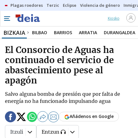
Plagas roedores
Terzic
Eclipse
Violencia de género
Inmigra
Kiosko
BIZKAIA
BILBAO
BARRIOS
ARRATIA
DURANGALDEA
El Consorcio de Aguas ha
continuado el servicio de
abastecimiento pese al
apagón
Salvo alguna bomba de presión que por falta de
energía no ha funcionado impulsando agua
Añádenos en Google
Itzuli
Entzun