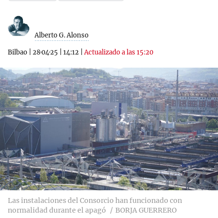
Alberto G. Alonso
Bilbao
|
28·04·25
|
14:12
|
Actualizado a las 15:20
Las instalaciones del Consorcio han funcionado con
normalidad durante el apagó
BORJA GUERRERO