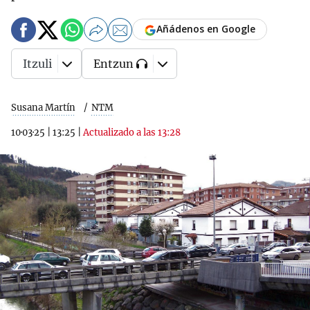
Añádenos en Google
Itzuli
Entzun
Susana Martín
NTM
10·03·25
|
13:25
|
Actualizado a las 13:28