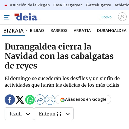
Asunción de la Virgen
Casa Targaryen
Gaztelugatxe
Athletic
Kiosko
BIZKAIA
BILBAO
BARRIOS
ARRATIA
DURANGALDEA
Durangaldea cierra la
Navidad con las cabalgatas
de reyes
El domingo se sucederán los desfiles y un sinfín de
actividades que harán las delicias de los más txikis
Añádenos en Google
Itzuli
Entzun