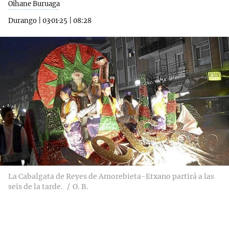
Oihane Buruaga
Durango
|
03·01·25
|
08:28
La Cabalgata de Reyes de Amorebieta-Etxano partirá a las
seis de la tarde.
O. B.