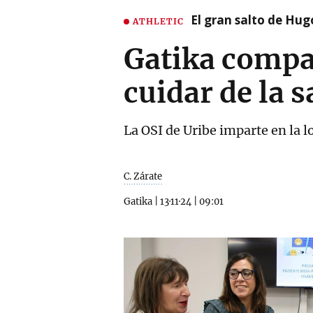
El gran salto de Hug
ATHLETIC
Gatika compa
cuidar de la s
La OSI de Uribe imparte en la l
C. Zárate
Gatika
|
13·11·24
|
09:01