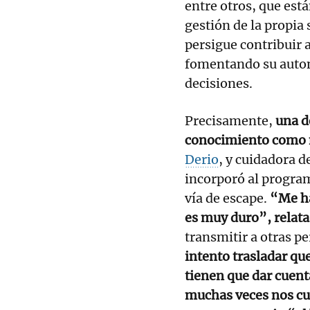
entre otros, que está
gestión de la propia
persigue contribuir a
fomentando su auton
decisiones.
Precisamente,
una d
conocimiento como m
Derio
, y cuidadora 
incorporó al program
vía de escape.
“Me ha
es muy duro”, relata
transmitir a otras p
intento trasladar qu
tienen que dar cuent
muchas veces nos cu