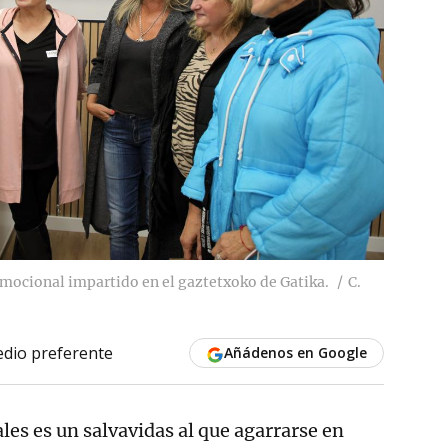
 emocional impartido en el gaztetxoko de Gatika.
C.
dio preferente
Añádenos en Google
ales es un salvavidas al que agarrarse en