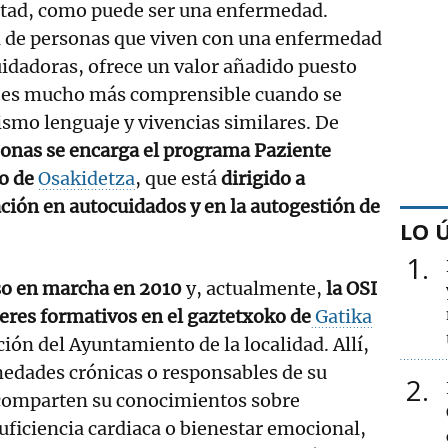
tad, como puede ser una enfermedad.
a de personas que viven con una enfermedad
uidadoras, ofrece un valor añadido puesto
 es mucho más comprensible cuando se
ismo lenguaje y vivencias similares. De
sonas se encarga el programa Paziente
vo de
Osakidetza
, que está
dirigido a
ción en autocuidados y en la autogestión de
LO 
1
so en marcha en 2010
y, actualmente,
la OSI
leres formativos en el gaztetxoko de
Gatika
ción del Ayuntamiento de la localidad. Allí,
edades crónicas o responsables de su
2
comparten su conocimientos sobre
suficiencia cardiaca o bienestar emocional,