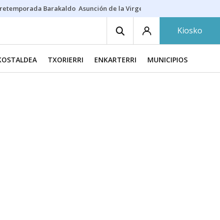
retemporada Barakaldo
Asunción de la Virgen
Casa Targaryen
Gazt
Kiosko
KOSTALDEA
TXORIERRI
ENKARTERRI
MUNICIPIOS