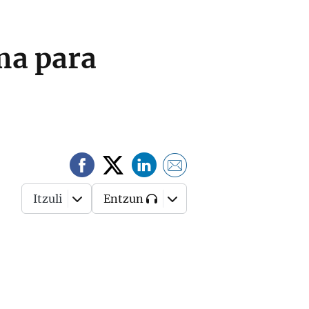
ma para
Itzuli
Entzun