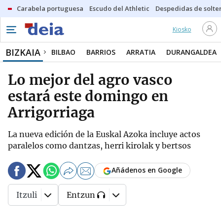
Carabela portuguesa
Escudo del Athletic
Despedidas de solte
Kiosko
BIZKAIA
BILBAO
BARRIOS
ARRATIA
DURANGALDEA
Lo mejor del agro vasco
estará este domingo en
Arrigorriaga
La nueva edición de la Euskal Azoka incluye actos
paralelos como dantzas, herri kirolak y bertsos
Añádenos en Google
Itzuli
Entzun