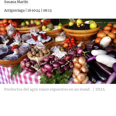
Susana Martín
Arrigorriaga
|
16·10·24
|
08:13
Productos del agro vasco expuestos en un stand.
DEIA