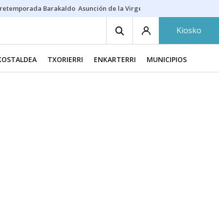
retemporada Barakaldo
Asunción de la Virgen
Casa Targaryen
Gazt
Kiosko
KOSTALDEA
TXORIERRI
ENKARTERRI
MUNICIPIOS