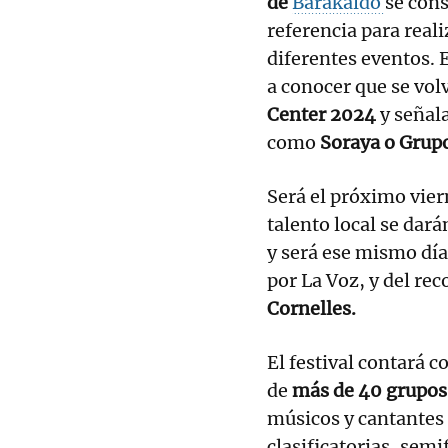
de
Barakaldo
se con
referencia para reali
diferentes eventos. 
a conocer que se vol
Center 2024
y señal
como
Soraya o Grup
Será el próximo vie
talento local se dará
y será ese mismo dí
por La Voz, y del re
Cornelles.
El festival contará c
de
más de 40 grupos
músicos y cantantes 
clasificatorias, semi