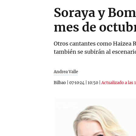
Soraya y Bomb
mes de octub
Otros cantantes como Haizea Ro
también se subirán al escenari
Andrea Valle
Bilbao
|
07·10·24
|
10:50
|
Actualizado a las 