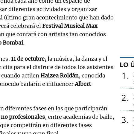
solida cada año como un espacio de
zar diferentes actividades y organizar
El último gran acontecimiento que han dado
verá celebrará el
Festival Musical Max
an que contará con artistas tan conocidos
o Bombai.
rnes,
11 de octubre,
la música, la danza y el
LO 
n cita para el disfrute de todos los asistentes
1
a cuando actúen
Haizea Roldán
, conocida
conocido bailarín e influencer
Albert
2
on diferentes fases en las que participarán
 no profesionales
, entre academias de baile,
3
que competirán en diferentes fases
finales y una gran final.