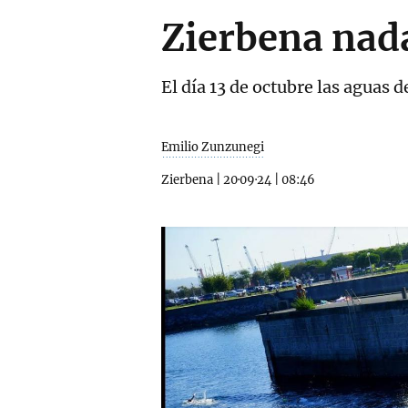
Zierbena nad
El día 13 de octubre las aguas 
Emilio Zunzunegi
Zierbena
|
20·09·24
|
08:46