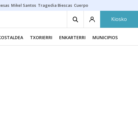
uesas
Mikel Santos
Tragedia Biescas
Cuerpo ría
Inmigración Bizkaia
Kiosko
KOSTALDEA
TXORIERRI
ENKARTERRI
MUNICIPIOS