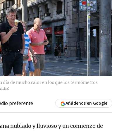
n día de mucho calor en los que los termómetros
ÁLEZ
dio preferente
Añádenos en Google
mana nublado y lluvioso y un comienzo de