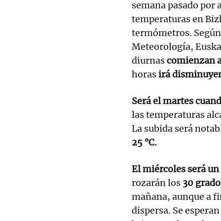
semana pasado por a
temperaturas en Bizk
termómetros. Según l
Meteorología, Euskal
diurnas
comienzan a 
horas
irá disminuye
Será el martes cuand
las temperaturas alc
La subida será notab
25 °C.
El miércoles será un
rozarán los
30 grado
mañana, aunque a fin
dispersa. Se esperan