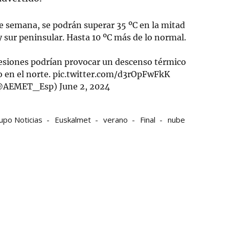
 de semana, se podrán superar 35 ºC en la mitad
 y sur peninsular. Hasta 10 ºC más de lo normal.
resiones podrían provocar un descenso térmico
o en el norte.
pic.twitter.com/d3rOpFwFkK
@AEMET_Esp)
June 2, 2024
upo Noticias
Euskalmet
verano
Final
nube