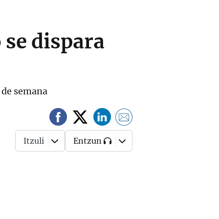
 se dispara
d de semana
Itzuli
Entzun