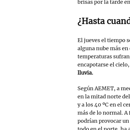
brisas por la tarde e
¿Hasta cuand
El jueves el tiempo
alguna nube más en e
temperaturas sufran
encapotarse el cielo
lluvia.
Según AEMET, a med
en la mitad norte de
y a los 40 ºC en el c
más de lo normal. A 
podrían provocar un 
todo en el norte, ha 