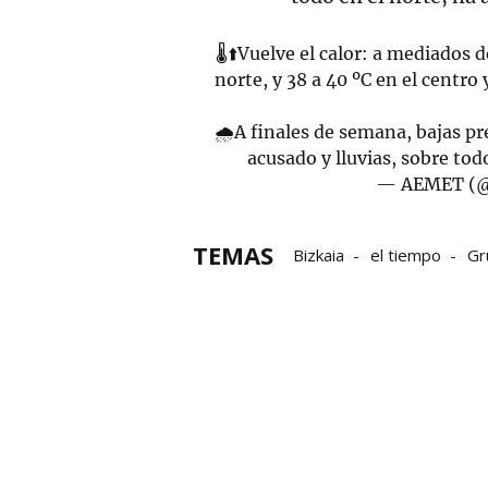
🌡️⬆️Vuelve el calor: a mediados
norte, y 38 a 40 ºC en el centro
🌧️A finales de semana, bajas p
acusado y lluvias, sobre tod
— AEMET (
TEMAS
Bizkaia
el tiempo
Gr