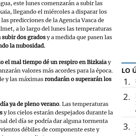
gua, este lunes comenzarán a subir las
aia, llegando el miércoles a disparar los
as predicciones de la Agencia Vasca de
met, a lo largo del lunes las temperaturas
subir dos grados
y a medida que pasen las
ndo la nubosidad.
o el mal tiempo dé un respiro en Bizkaia
y
LO 
anzarán valores más acordes para la época.
le y las máximas
rondarán o superarán los
1
2
 día ya de pleno verano
. Las temperaturas
s
y los cielos estarán despejados durante la
al del día se podría dar alguna tormenta
3
 vientos débiles de componente este y