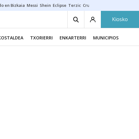
do en Bizkaia
Messi
Shein
Eclipse
Terzic
Cruz Gorbeia
Guía Macarfi
Kiosko
KOSTALDEA
TXORIERRI
ENKARTERRI
MUNICIPIOS