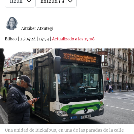
Itzuli
Entzun
Aitziber Atxutegi
Bilbao
|
25·04·24
|
14:53
|
Actualizado a las 15:08
Una unidad de Bizkaibus, en una de las paradas de la calle