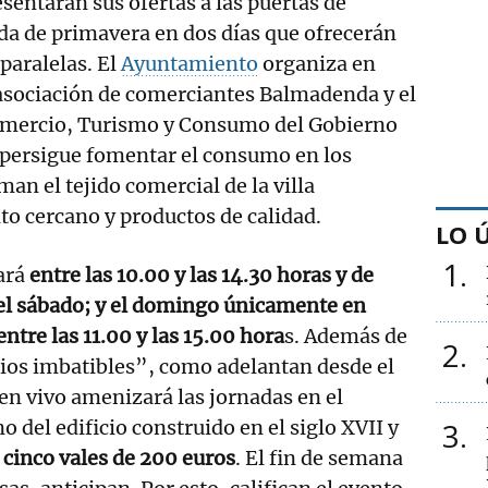
sentarán sus ofertas a las puertas de
da de primavera en dos días que ofrecerán
paralelas. El
Ayuntamiento
organiza en
 asociación de comerciantes Balmadenda y el
mercio, Turismo y Consumo del Gobierno
 persigue fomentar el consumo en los
an el tejido comercial de la villa
to cercano y productos de calidad.
LO 
1
ará
entre las 10.00 y las 14.30 horas y de
 el sábado; y el domingo únicamente en
ntre las 11.00 y las 15.00 hora
s. Además de
2
ios imbatibles”, como adelantan desde el
en vivo amenizará las jornadas en el
 del edificio construido en el siglo XVII y
3
 cinco vales de 200 euros
. El fin de semana