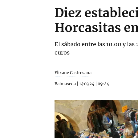
Diez establec
Horcasitas en
El sábado entre las 10.00 y las
euros
Elixane Castresana
Balmaseda
|
14·03·24
|
09:44