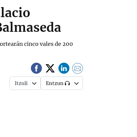
lacio
e Balmaseda
sortearán cinco vales de 200
Itzuli
Entzun