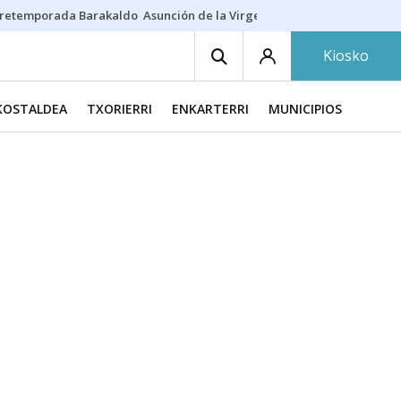
retemporada Barakaldo
Asunción de la Virgen
Casa Targaryen
Gazt
Kiosko
KOSTALDEA
TXORIERRI
ENKARTERRI
MUNICIPIOS