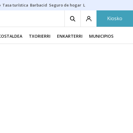
o
Tasa turística
Barbacid
Seguro de hogar
Lío Athletic-Osasuna
Mast
Kiosko
KOSTALDEA
TXORIERRI
ENKARTERRI
MUNICIPIOS