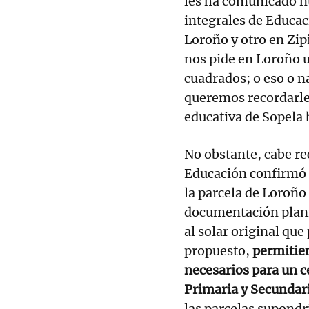
les ha comunicado n
integrales de Educac
Loroño y otro en Zipi
nos pide en Loroño u
cuadrados; o eso o n
queremos recordarle
educativa de Sopela 
No obstante, cabe re
Educación confirmó 
la parcela de Loroño 
documentación plani
al solar original que
propuesto,
permitien
necesarios para un c
Primaria y Secundar
las parcelas supondr