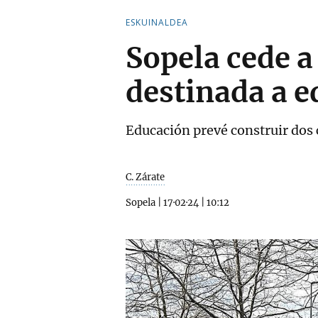
ESKUINALDEA
Sopela cede a
destinada a e
Educación prevé construir dos c
C. Zárate
Sopela
|
17·02·24
|
10:12