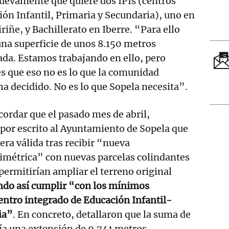
uevamente que quiere dos IPIs (centros
ión Infantil, Primaria y Secundaria), uno en
riñe, y Bachillerato en Iberre. “Para ello
na superficie de unos 8.150 metros
ada. Estamos trabajando en ello, pero
s que eso no es lo que la comunidad
ha decidido. No es lo que Sopela necesita”.
cordar que el pasado mes de abril,
por escrito al Ayuntamiento de Sopela que
era válida tras recibir “nueva
métrica” con nuevas parcelas colindantes
 permitirían ampliar el terreno original
do así cumplir “con los mínimos
entro integrado de Educación Infantil-
ia”
. En concreto, detallaron que la suma de
ía una extensión de 9.741 metros