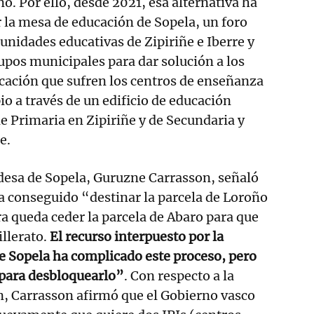
o. Por ello, desde 2021, esa alternativa ha
r la mesa de educación de Sopela, un foro
nidades educativas de Zipiriñe e Iberre y
rupos municipales para dar solución a los
cación que sufren los centros de enseñanza
io a través de un edificio de educación
de Primaria en Zipiriñe y de Secundaria y
e.
aldesa de Sopela, Guruzne Carrasson, señaló
a conseguido “destinar la parcela de Loroño
a queda ceder la parcela de Abaro para que
illerato.
El recurso interpuesto por la
e Sopela ha complicado este proceso, pero
para desbloquearlo”
. Con respecto a la
n, Carrasson afirmó que el Gobierno vasco