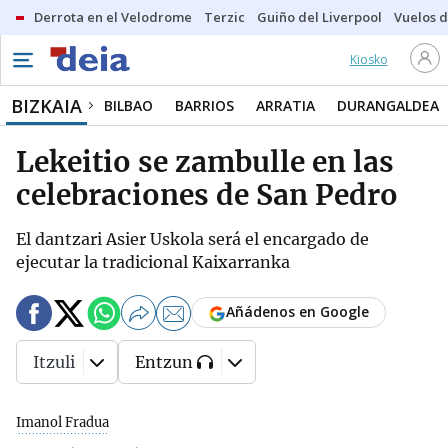
Derrota en el Velodrome
Terzic
Guiño del Liverpool
Vuelos d
Kiosko
BIZKAIA
BILBAO
BARRIOS
ARRATIA
DURANGALDEA
Lekeitio se zambulle en las
celebraciones de San Pedro
El dantzari Asier Uskola será el encargado de
ejecutar la tradicional Kaixarranka
Añádenos en Google
Itzuli
Entzun
Imanol Fradua