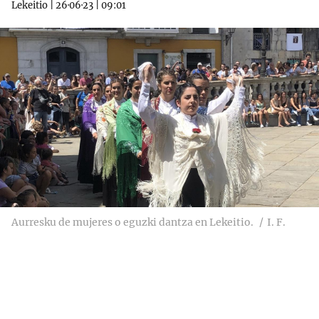
Lekeitio
|
26·06·23
|
09:01
Aurresku de mujeres o eguzki dantza en Lekeitio.
I. F.