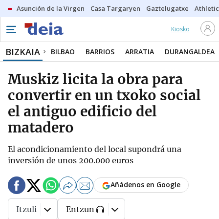
Asunción de la Virgen
Casa Targaryen
Gaztelugatxe
Athletic
Kiosko
BIZKAIA
BILBAO
BARRIOS
ARRATIA
DURANGALDEA
Muskiz licita la obra para
convertir en un txoko social
el antiguo edificio del
matadero
El acondicionamiento del local supondrá una
inversión de unos 200.000 euros
Añádenos en Google
Itzuli
Entzun