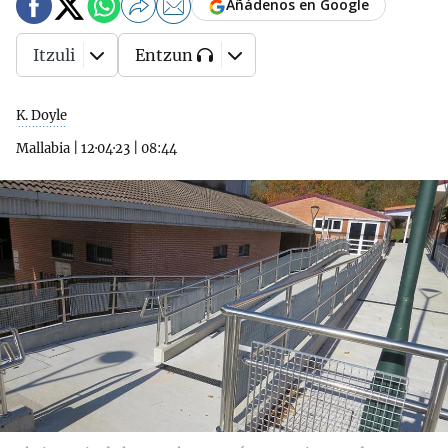
Añádenos en Google
Itzuli
Entzun
K. Doyle
Mallabia
|
12·04·23
|
08:44