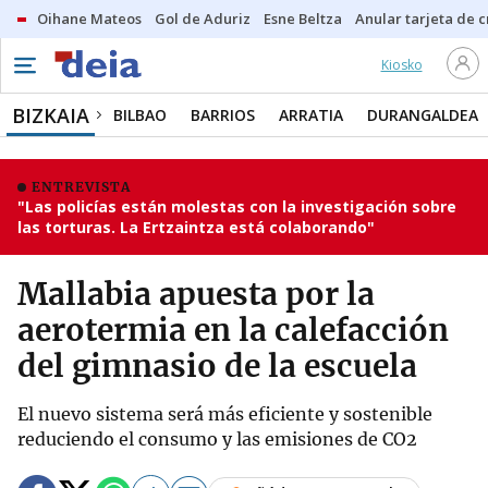
Oihane Mateos
Gol de Aduriz
Esne Beltza
Anular tarjeta de c
Kiosko
BIZKAIA
BILBAO
BARRIOS
ARRATIA
DURANGALDEA
ENTREVISTA
"Las policías están molestas con la investigación sobre
las torturas. La Ertzaintza está colaborando"
Mallabia apuesta por la
aerotermia en la calefacción
del gimnasio de la escuela
El nuevo sistema será más eficiente y sostenible
reduciendo el consumo y las emisiones de CO2