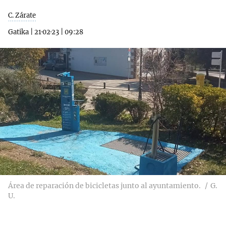
C. Zárate
Gatika
|
21·02·23
|
09:28
Área de reparación de bicicletas junto al ayuntamiento.
G.
U.