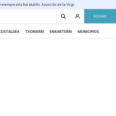
retemporada Barakaldo
Asunción de la Virgen
Casa Targaryen
Gazt
Kiosko
KOSTALDEA
TXORIERRI
ENKARTERRI
MUNICIPIOS