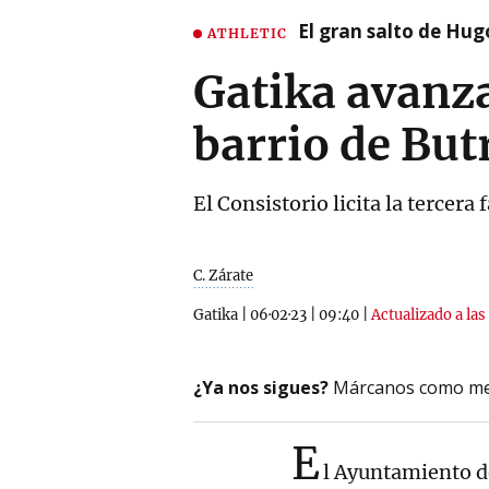
El gran salto de Hug
ATHLETIC
Gatika avanza
barrio de But
El Consistorio licita la tercer
C. Zárate
Gatika
|
06·02·23
|
09:40
|
Actualizado a las
¿Ya nos sigues?
Márcanos como me
E
l Ayuntamiento d