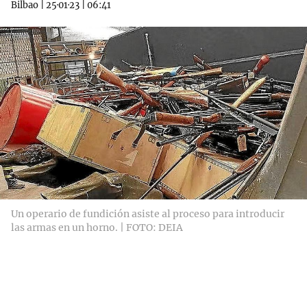
Bilbao
|
25·01·23
|
06:41
Un operario de fundición asiste al proceso para introducir
las armas en un horno. | FOTO: DEIA