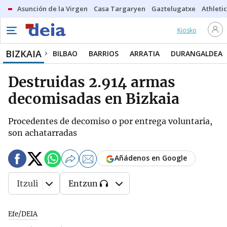
Asunción de la Virgen
Casa Targaryen
Gaztelugatxe
Athletic
Kiosko
BIZKAIA
BILBAO
BARRIOS
ARRATIA
DURANGALDEA
Destruidas 2.914 armas
decomisadas en Bizkaia
Procedentes de decomiso o por entrega voluntaria,
son achatarradas
Añádenos en Google
Itzuli
Entzun
Efe/DEIA