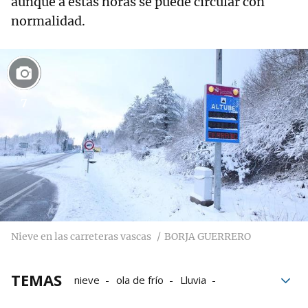
aunque a estas horas se puede circular con
normalidad.
7
Nieve en las carreteras vascas
BORJA GUERRERO
TEMAS
nieve
ola de frío
Lluvia
el tiempo en Bizkaia