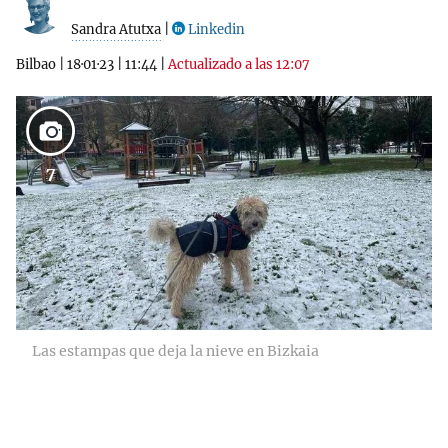
Sandra Atutxa
|
Linkedin
Bilbao
|
18·01·23
|
11:44
|
Actualizado a las 12:07
7
Las estampas que deja la nieve en Bizkaia