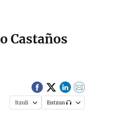
ío Castaños
Itzuli
Entzun