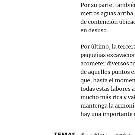
Por su parte, tambié
metros aguas arriba 
de contención ubicad
en desuso.
Por último, la tercer
pequeñas excavacione
acometer diversos tr
de aquellos puntos e
que, hasta el moment
todas estas labores a
mucho más rica y va
mantenga la armonía 
hay una importante r
TEMAS
Barakaldarra
empleo