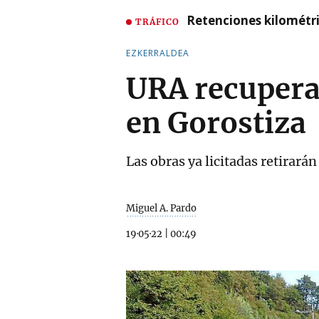
Retenciones kilométri
TRÁFICO
EZKERRALDEA
URA recupera 
en Gorostiza
Las obras ya licitadas retirar
Miguel A. Pardo
19·05·22
|
00:49