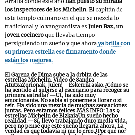
Arratia donde este año
han puesto su mirada
los inspectores de los Michelin. E
l capitán de
este templo culinario en el que se mezcla lo
tradicional y lo vanguardista es
Julen Baz, un
joven cocinero
que llevaba tiempo
persiguiendo un sueño y que ahora
ya brilla con
su primera estrella ese firmamento donde
están los mejores.
El Garena de Dima sube a la órbita de las
estrellas Michelin. Vídeo de Sandra
AtutxaZorionak, Julen!—Eskerrik asko.¿Cómo se
ha sentido al subirse al escenario para recoger su
primera estrella? —Uf, ha sido muy
emocionante. No sabía si ponerme a llorar o si
reír. Ha sido una mezcla de muchas sensaciones
juntas. Pero estamos felices.MÁS INFO: Las 9
estrellas Michelin de BizkaiaUn sueño hecho
realidad.—Sí, llevo trabajando duro media vida,
pero no pensé que este sueño llegaría ahora. La
verdad es que todavía ni me lo creo.¿Por qué no?