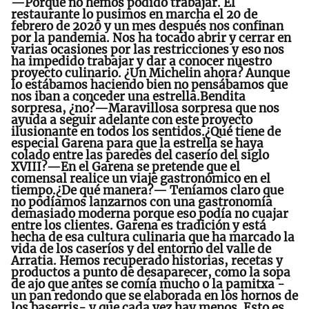
—Porque no hemos podido trabajar. El
restaurante lo pusimos en marcha el 20 de
febrero de 2020 y un mes después nos confinan
por la pandemia. Nos ha tocado abrir y cerrar en
varias ocasiones por las restricciones y eso nos
ha impedido trabajar y dar a conocer nuestro
proyecto culinario. ¿Un Michelin ahora? Aunque
lo estábamos haciendo bien no pensábamos que
nos iban a conceder una estrella.Bendita
sorpresa, ¿no?—Maravillosa sorpresa que nos
ayuda a seguir adelante con este proyecto
ilusionante en todos los sentidos.¿Qué tiene de
especial Garena para que la estrella se haya
colado entre las paredes del caserío del siglo
XVIII?—En el Garena se pretende que el
comensal realice un viaje gastronómico en el
tiempo.¿De qué manera?— Teníamos claro que
no podíamos lanzarnos con una gastronomía
demasiado moderna porque eso podía no cuajar
entre los clientes. Garena es tradición y está
hecha de esa cultura culinaria que ha marcado la
vida de los caseríos y del entorno del valle de
Arratia. Hemos recuperado historias, recetas y
productos a punto de desaparecer, como la sopa
de ajo que antes se comía mucho o la pamitxa -
un pan redondo que se elaborada en los hornos de
los baserris- y que cada vez hay menos. Esto es