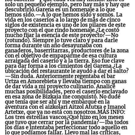
solo un pequeño ejemplo, pero hay más y hay que
descubrirlo.Garena es un homenaje a lo que
hemos sido.—A lo que hemos sido y somos. La
vida en los caseríos a lo largo de más de cinco
siglos de existencia es uno de los pilares de este
proyecto con el que rindo homenaje.¿Le costó
mucho fijar la esencia de este proyecto?—No
(rotundo). Siempre lo tuve claro y para darle
forma durante un año desayunaba con
ganaderos, baserritarras, productores de la zona
con el objetivo de empaparme de esa cultura
arraigada del caserío y a la tierra. Eso fue clave
para dar forma a los cimientos del Garena.¿La
ubicación del restaurante le ayudó a dar el salto?
—Sin duda. Anteriormente regentaba el bar
Urtza en Amorebieta y llevaba tiempo con ganas
de dar vida a mi proyecto culinario. Analicé
muchas posibilidades, pero el caserío enclavado
en esa zona de Bizkaia me conquistó. No dudé
que tenía que ser ahí y me embarqué en la
aventura con el aizkolari Aitzol Atutxa e Imanol
Artetxe, que ya no está con nosotros.MÁS INFO:
Los tres estrellas vascos¿Qué hizo en los meses
que tuvo que cerrar por la pandemia?—Iba todos
los días e intentaba perfeccionar todo aquello en
lo que podíamos fallar. Llevo mal las críticas,