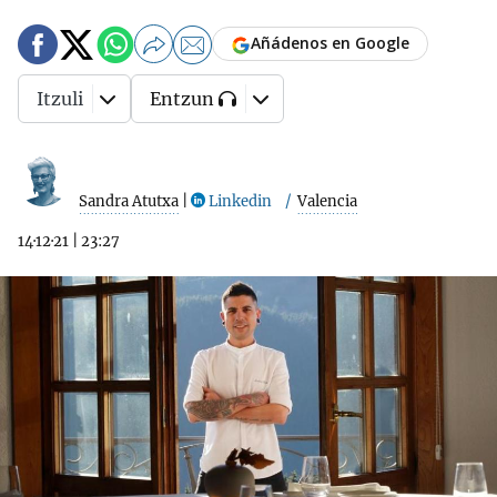
Añádenos en Google
Itzuli
Entzun
Sandra Atutxa
|
Linkedin
Valencia
14·12·21
|
23:27