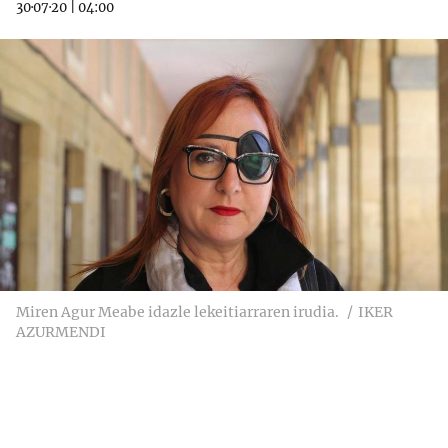
30·07·20
|
04:00
Miren Agur Meabe idazle lekeitiarraren irudia.
IKER
AZURMENDI