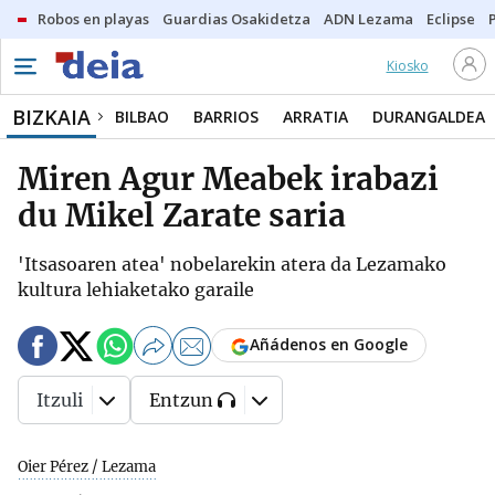
Robos en playas
Guardias Osakidetza
ADN Lezama
Eclipse
Kiosko
BIZKAIA
BILBAO
BARRIOS
ARRATIA
DURANGALDEA
Miren Agur Meabek irabazi
du Mikel Zarate saria
'Itsasoaren atea' nobelarekin atera da Lezamako
kultura lehiaketako garaile
Añádenos en Google
Itzuli
Entzun
Oier Pérez / Lezama