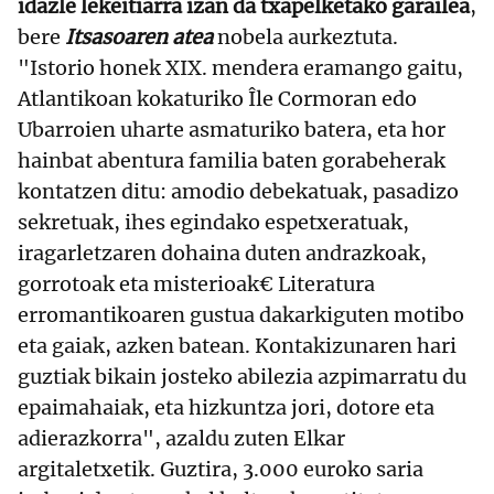
idazle lekeitiarra izan da txapelketako garailea
,
bere
Itsasoaren atea
nobela aurkeztuta.
"Istorio honek XIX. mendera eramango gaitu,
Atlantikoan kokaturiko Île Cormoran edo
Ubarroien uharte asmaturiko batera, eta hor
hainbat abentura familia baten gorabeherak
kontatzen ditu: amodio debekatuak, pasadizo
sekretuak, ihes egindako espetxeratuak,
iragarletzaren dohaina duten andrazkoak,
gorrotoak eta misterioak€ Literatura
erromantikoaren gustua dakarkiguten motibo
eta gaiak, azken batean. Kontakizunaren hari
guztiak bikain josteko abilezia azpimarratu du
epaimahaiak, eta hizkuntza jori, dotore eta
adierazkorra", azaldu zuten Elkar
argitaletxetik. Guztira, 3.000 euroko saria