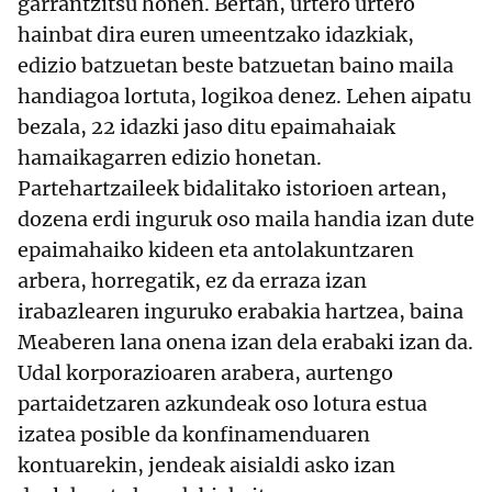
garrantzitsu honen. Bertan, urtero urtero
hainbat dira euren umeentzako idazkiak,
edizio batzuetan beste batzuetan baino maila
handiagoa lortuta, logikoa denez. Lehen aipatu
bezala, 22 idazki jaso ditu epaimahaiak
hamaikagarren edizio honetan.
Partehartzaileek bidalitako istorioen artean,
dozena erdi inguruk oso maila handia izan dute
epaimahaiko kideen eta antolakuntzaren
arbera, horregatik, ez da erraza izan
irabazlearen inguruko erabakia hartzea, baina
Meaberen lana onena izan dela erabaki izan da.
Udal korporazioaren arabera, aurtengo
partaidetzaren azkundeak oso lotura estua
izatea posible da konfinamenduaren
kontuarekin, jendeak aisialdi asko izan