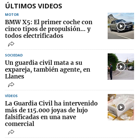
ÚLTIMOS VIDEOS
MOTOR
BMW X5: El primer coche con
cinco tipos de propulsión… y
todos electrificados
SOCIEDAD
Un guardia civil mata a su
expareja, también agente, en
Llanes
VÍDEOS
La Guardia Civil ha intervenido
más de 115.000 joyas de lujo
falsificadas en una nave
comercial