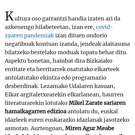
K
ultura oso garrantzi handia izaten ari da
azkenengo hilabeteetan, izan ere,
covid-
19aren pandemiak
izan dituen ondorio
negatiboak kontuan izanda, jendeak alaitasuna
bilatzeko bestelako moduak topatu behar ditu.
Aspektu honetan, hainbat dira Bizkaiako
entitate eta herritarrek osatutako elkarteek
antolatutako ekintza edo programazio
desberdinak. Lezamako Udalaren kasuan,
Elkar argitaletxearekin elkarlanean, haurren
literaturarekin lotutako
Mikel Zarate sariaren
hamaikagarren edizioa
antolatu du, euskal
idazleek euren euskarazko idazlanak jasotzeko
asmotan. Aurtengoan,
Miren Agur Meabe