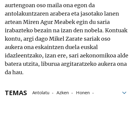
aurtengoan oso maila ona egon da
antolakuntzaren arabera eta jasotako lanen
artean Miren Agur Meabek egin du saria
irabazteko bezain na izan den nobela. Kontuak
kontu, argi dago Mikel Zarate sariak oso
aukera ona eskaintzen duela euskal
idazleentzako, izan ere, sari aekonomikoa alde
batera utzita, liburua argitaratzeko aukera ona
da hau.
TEMAS
Antolatu
Azken
Honen
Idioma Euskera
Zuten