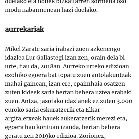
duelako eta honek bizkaitarren sormena oso
modu nabarmenean hazi duelako.
aurrekariak
Mikel Zarate saria irabazi zuen azkenengo
idazlea Lur Gallastegi izan zen, orain dela bi
urte, hau da, 2018an. Aurreko urteko edizioan
ezohiko egoera bat topatu zuen antolakuntzak
mahai gainean, izan ere, epaimhaia osatzen
zuten kideek saria bertan behera uztea erabaki
zuen. Antza, jasotako idazlanek ez zuten 3.000
euroko saria eskuratzerik eta Elkar
argitaletxeak hauek aukeratzerik merezi eta,
egoera hau kontuan izanda, bertan behera
geratu zen 2019ko edizioa. Zorionez,