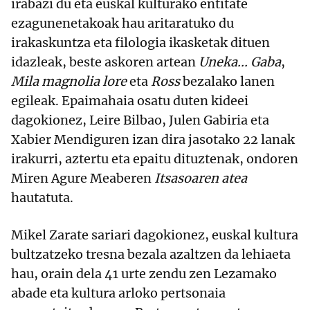
irabazi du eta euskal kulturako entitate
ezagunenetakoak hau aritaratuko du
irakaskuntza eta filologia ikasketak dituen
idazleak, beste askoren artean
Uneka... Gaba
,
Mila magnolia lore
eta
Ross
bezalako lanen
egileak. Epaimahaia osatu duten kideei
dagokionez, Leire Bilbao, Julen Gabiria eta
Xabier Mendiguren izan dira jasotako 22 lanak
irakurri, aztertu eta epaitu dituztenak, ondoren
Miren Agure Meaberen
Itsasoaren atea
hautatuta.
Mikel Zarate sariari dagokionez, euskal kultura
bultzatzeko tresna bezala azaltzen da lehiaeta
hau, orain dela 41 urte zendu zen Lezamako
abade eta kultura arloko pertsonaia