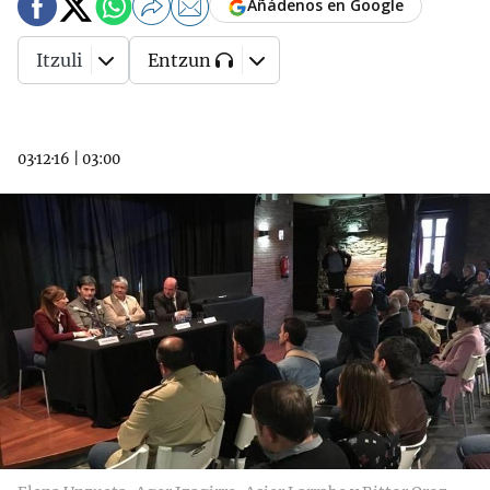
Añádenos en Google
Itzuli
Entzun
03·12·16
|
03:00