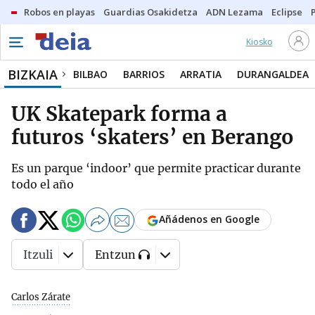
Robos en playas
Guardias Osakidetza
ADN Lezama
Eclipse
Kiosko
BIZKAIA
BILBAO
BARRIOS
ARRATIA
DURANGALDEA
UK Skatepark forma a
futuros ‘skaters’ en Berango
Es un parque ‘indoor’ que permite practicar durante
todo el año
Añádenos en Google
Itzuli
Entzun
Carlos Zárate