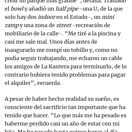
crear un parque más grande”, detalla. Trasladó
el
bowl
y añadió un
half pipe
-una U, de la que
solo hay dos
indoor
en el Estado-, un
mini
ramp
y una zona de
street
-recreación de
mobiliario de la calle-. “Me tiré a la piscina y
casi me sale mal. Unos días antes de
inaugurarlo me rompí un tobillo y, como no
podía seguir trabajando, me echaron un cable
los amigos de La Kantera para terminarlo, de lo
contrario hubiera tenido problemas para pagar
el alquiler”, recuerda.
A pesar de haber hecho realidad su sueño, es
consciente del sacrificio tan importante que ha
tenido que hacer. “Lo que más me ha pesado es
haberme perdido casi un año de estar con mi
hija. Me he pasado hasta quince horas al día