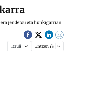
akarra
iera jendetsu eta hunkigarrian
Itzuli
Entzun