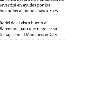
revertirá en ayudas por los
incendios al menos hasta 2027
Rodri da el visto bueno al
Barcelona para que negocie su
fichaje con el Manchester City