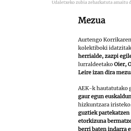
Udaletxeko zubia zeharkatuta amaitu d
Mezua
Aurtengo Korrikaren
kolektiboki idatzita
herrialde, zazpi egi
lurraldeetako
Oier, 
Leire izan dira mezu
AEK-k hautatutako g
gaur egun euskaldu
hizkuntzara iristeko.
guztiek partekatzen
etorkizuna bermatz
berri baten indarra e