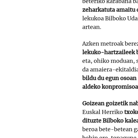
beteriko karabana b
zeharkatuta amaitu 
lekukoa Bilboko Uda
artean.
Azken metroak berez
lekuko-hartzaileek b
eta, ohiko moduan, 
da amaiera-ekitaldi
bildu du egun osoan
aldeko konpromisoa 
Goizean goizetik nab
Euskal Herriko
txoko
dituzte Bilboko kale
beroa bete-betean g
behin ere, topagune