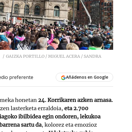
!
GAIZKA PORTILLO / MIGUEL ACERA / SANDRA
dio preferente
Añádenos en Google
omeka honetan
24. Korrikaren azken arnasa.
 zen lasterketa erraldoia,
eta 2.700
iagoko ibilbidea egin ondoren, lekukoa
barrena sartu da
, kolorez eta emozioz