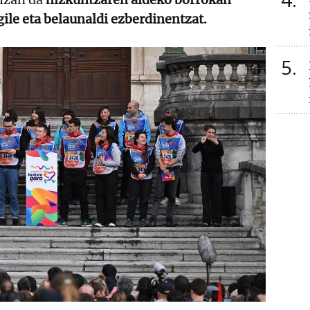
gile eta belaunaldi ezberdinentzat.
5