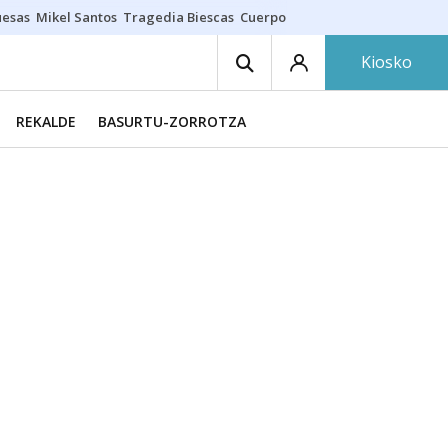
uesas
Mikel Santos
Tragedia Biescas
Cuerpo ría
Inmigración Bizkaia
Kiosko
REKALDE
BASURTU-ZORROTZA