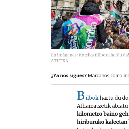
En imágenes: Korrika Bilbora heldu da
ATUTXA
¿Ya nos sigues?
Márcanos como me
B
ilbok
hartu du d
Atharratzetik abiatu
kilometro baino geh
hiriburuko kaleetan 