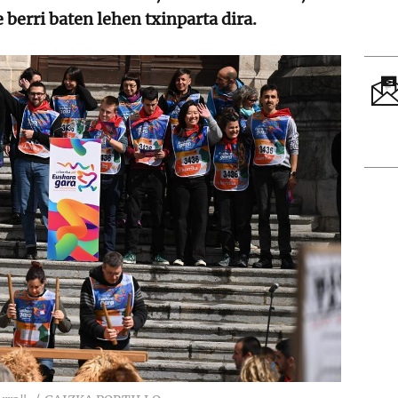
berri baten lehen txinparta dira.