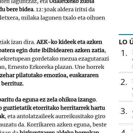
aten laguntzaz, eta
Udaletxeko zubia
du bere bidea
. 12:30ak aldera iritsi da
letxera, milaka lagunen txalo eta oihuen
LO 
iak izan dira.
AEK-ko kideek eta azken
atera egin dute ibilbidearen azken zatia
,
1
sekretupean gordetako mezua ezagutarazi
an, Ernesto Erkoreka plazan. Une horrek
 zehar pilatutako emozioa, euskararen
2
berrituz.
aritu da eguna ez zela ohikoa izango
.
 guztietatik etorritako herritarrek hartu
3
ak
, eta antolatzaileek aurreikusitako giro
auzatu da. Korrikaren azken eguna, beste
4
 izan da
hizkuntzaren aldeko borrokan