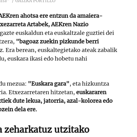
arra"
GAIZKA PORTILLO
AEKren ahotsa ere entzun da amaiera-
xezarreta Artabek, AEKren Nazio
 gazte euskaldun eta euskaltzale guztiei dei
tzera,
"bagoaz zuekin pizkunde berri
. Era berean, euskaltegietako ateak zabalik
u, euskara ikasi edo hobetu nahi
 du mezua:
"Euskara gara"
, eta hizkuntza
ria. Etxezarretaren hitzetan,
euskararen
tiek dute lekua, jatorria, azal-kolorea edo
zein dela ere.
a zeharkatuz utzitako