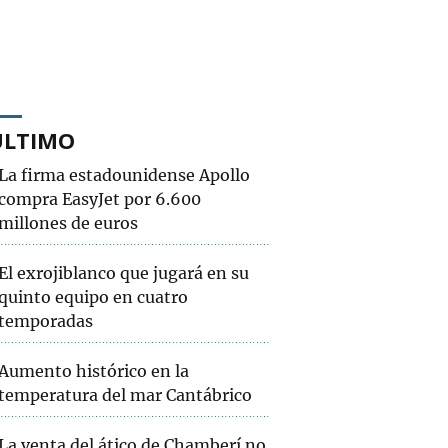
ÚLTIMO
La firma estadounidense Apollo
compra EasyJet por 6.600
millones de euros
El exrojiblanco que jugará en su
quinto equipo en cuatro
temporadas
Aumento histórico en la
temperatura del mar Cantábrico
La venta del ático de Chamberí no