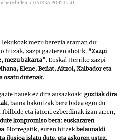
u bere bidea
GAIZKA PORTILLO
 lekukoak mezu berezia eraman du:
ko hitzak, zazpi gazteren ahotik.
"Zazpi
le, mezu bakarra"
. Euskal Herriko zazpi
Oihana, Elene, Beñat, Aitzol, Xalbador eta
a osatu dutenak.
azte hauek ez dira ausazkoak:
guztiak dira
nak
, baina bakoitzak bere bidea egin du
 Ibilbide eta jatorri ezberdinak izan arren,
 dute konpromiso bera: euskararen
ea
. Horregatik, euren hitzek
belaunaldi
ta ilusioa islatu dute, eta askoren ustez,