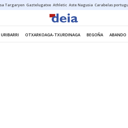
sa Targaryen
Gaztelugatxe
Athletic
Aste Nagusia
Carabelas portug
URIBARRI
OTXARKOAGA-TXURDINAGA
BEGOÑA
ABANDO