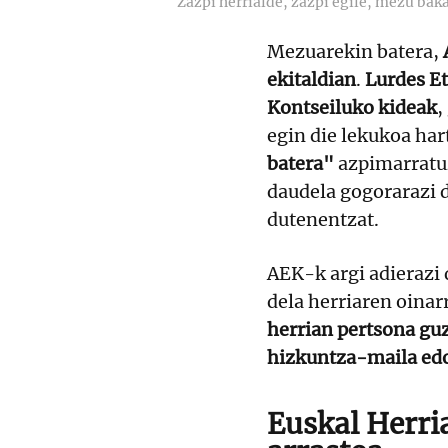
Zazpi herrialde, zazpi egile, mezu bak
Mezuarekin batera,
ekitaldian
.
Lurdes Et
Kontseiluko kideak
,
egin die lekukoa har
batera"
azpimarratuz
daudela gogorarazi d
dutenentzat.
AEK-k argi adierazi
dela herriaren oinar
herrian pertsona guz
hizkuntza-maila edo
Euskal Herri