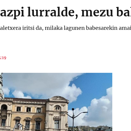
zazpi lurralde, mezu b
letxera iritsi da, milaka lagunen babesarekin ama
5:19