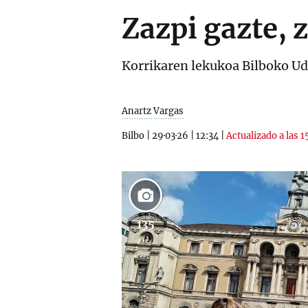
Zazpi gazte, 
Korrikaren lekukoa Bilboko Uda
Anartz Vargas
Bilbo
|
29·03·26
|
12:34
|
Actualizado a las 1
135