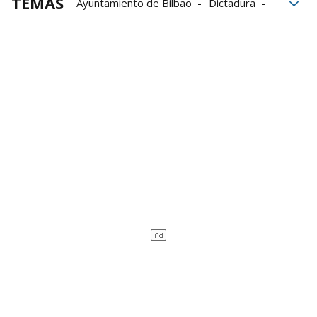
TEMAS
Ayuntamiento de Bilbao
Dictadura
Bilbao
Erandio
empresa
Grupo Noticias