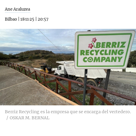
Ane Araluzea
Bilbao
|
18·11·25
|
20:57
Berriz Recycling es la empresa que se encarga del vertedero.
OSKAR M. BERNAL