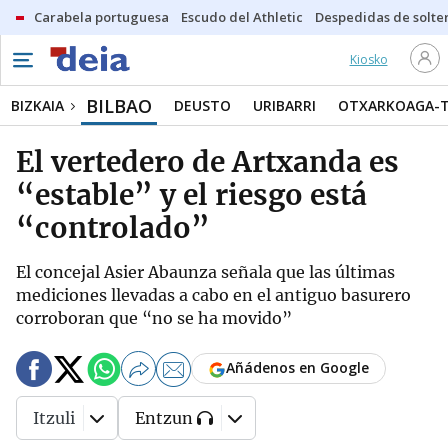
Carabela portuguesa
Escudo del Athletic
Despedidas de solte
Kiosko
BILBAO
BIZKAIA
DEUSTO
URIBARRI
OTXARKOAGA-
El vertedero de Artxanda es
“estable” y el riesgo está
“controlado”
El concejal Asier Abaunza señala que las últimas
mediciones llevadas a cabo en el antiguo basurero
corroboran que “no se ha movido”
Añádenos en Google
Itzuli
Entzun