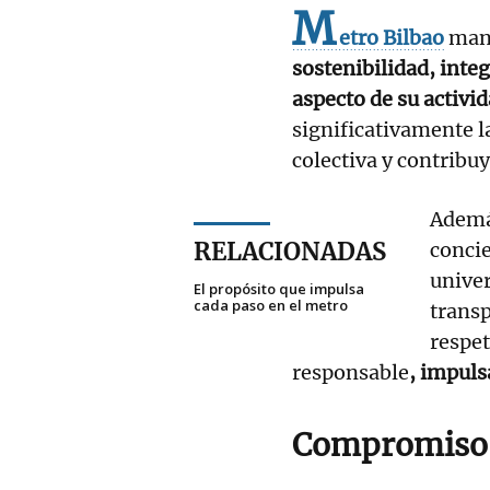
M
etro Bilbao
mant
sostenibilidad, inte
aspecto de su activi
significativamente 
colectiva y contribu
Ademá
RELACIONADAS
concie
unive
El propósito que impulsa
cada paso en el metro
trans
respet
responsable
, impuls
Compromiso 