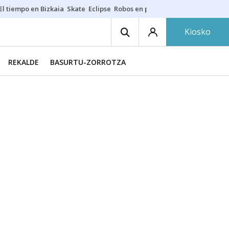
El tiempo en Bizkaia
Skate
Eclipse
Robos en playas
Guardias Osakide
Kiosko
REKALDE
BASURTU-ZORROTZA