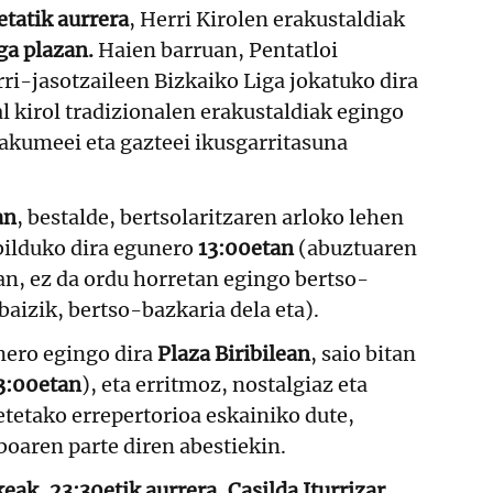
etatik aurrera
, Herri Kirolen erakustaldiak
ga plazan.
Haien barruan, Pentatloi
ri-jasotzaileen Bizkaiko Liga jokatuko dira
l kirol tradizionalen erakustaldiak egingo
makumeei eta gazteei ikusgarritasuna
an
, bestalde, bertsolaritzaren arloko lehen
bilduko dira egunero
13:00etan
(abuztuaren
n, ez da ordu horretan egingo bertso-
baizik, bertso-bazkaria dela eta).
ero egingo dira
Plaza Biribilean
, saio bitan
3:00etan
), eta erritmoz, nostalgiaz eta
tetako errepertorioa eskainiko dute,
oaren parte diren abestiekin.
ak, 23:30etik aurrera, Casilda Iturrizar