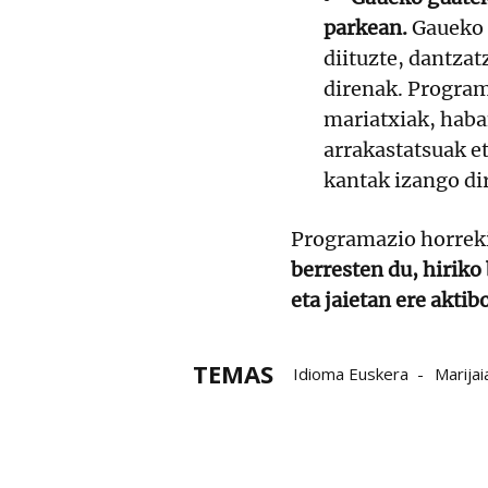
parkean.
Gaueko 
diituzte, dantza
direnak. Program
mariatxiak, haba
arrakastatsuak e
kantak izango di
Programazio horrek
berresten du, hiriko
eta jaietan ere aktib
TEMAS
Idioma Euskera
Marijai