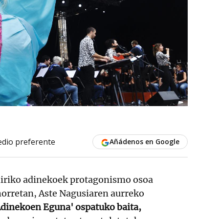
dio preferente
Añádenos en Google
hiriko adinekoek protagonismo osoa
horretan, Aste Nagusiaren aurreko
Adinekoen Eguna' ospatuko
baita,