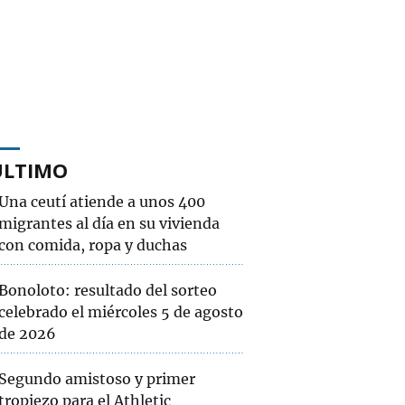
ÚLTIMO
Una ceutí atiende a unos 400
migrantes al día en su vivienda
con comida, ropa y duchas
Bonoloto: resultado del sorteo
celebrado el miércoles 5 de agosto
de 2026
Segundo amistoso y primer
tropiezo para el Athletic