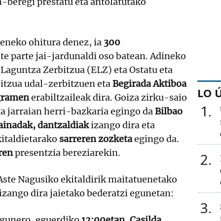
-beregi prestatu eta antolatutako
eneko ohitura denez, ia
300
e parte jai-jardunaldi oso batean. Adineko
Laguntza Zerbitzua (ELZ) eta Ostatu eta
itzua udal-zerbitzuen eta
Begirada Aktiboa
LO 
gramen
erabiltzaileak dira. Goiza zirku-saio
1
ta jarraian herri-bazkaria egingo da
Bilbao
ainadak, dantzaldiak
izango dira eta
kitaldietarako
sarreren zozketa
egingo da.
ren
presentzia bereziarekin.
2
Aste Nagusiko ekitaldirik maitatuenetako
izango dira jaietako bederatzi egunetan:
3
egunero, eguerdiko
12:00etan, Casilda