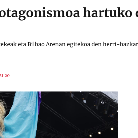
otagonismoa hartuko 
ekeak eta Bilbao Arenan egitekoa den herri-bazkar
 21:20