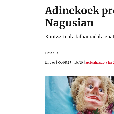
Adinekoek pr
Nagusian
Kontzertuak, bilbainadak, guat
Deia.eus
Bilbao
|
06·08·25
|
16:30
|
Actualizado a las