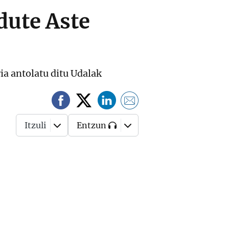
dute Aste
ia antolatu ditu Udalak
Itzuli
Entzun