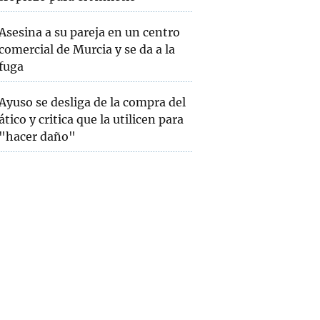
Asesina a su pareja en un centro
comercial de Murcia y se da a la
fuga
Ayuso se desliga de la compra del
ático y critica que la utilicen para
"hacer daño"