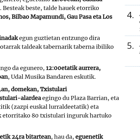
. Besteak beste, talde hauek etorriko
4
inos, Bilbao Mapamundi, Gau Pasa eta Los
ainadak
egun guztietan entzungo dira
5
otarrak taldeak tabernarik taberna ibiliko
ango da egunero,
12:00etatik aurrera,
oan
, Udal Musika Bandaren eskutik.
an, domekan, Txistulari
istulari-alardea
egingo du Plaza Barrian, eta
itik (zazpi euskal lurraldeetatik) eta
k etorritako 80 txistulari inguruk hartuko
etik 24ra bitartean
, hau da,
eguenetik