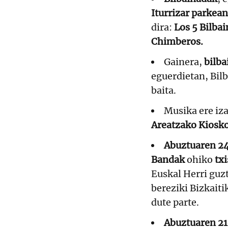
Iturrizar parkean
dira:
Los 5 Bilba
Chimberos.
Gainera,
bilb
eguerdietan, Bilb
baita.
Musika ere iz
Areatzako Kiosk
Abuztuaren 24
Bandak
ohiko
tx
Euskal Herri guzt
bereziki Bizkaiti
dute parte.
Abuztuaren 21