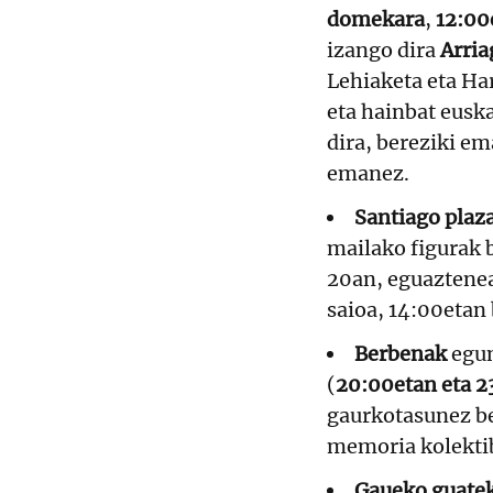
domekara
,
12:00
izango dira
Arria
Lehiaketa eta Har
eta hainbat euska
dira, bereziki e
emanez.
Santiago plaz
mailako figurak 
20an, eguaztenea
saioa, 14:00etan 
Berbenak
egun
(
20:00etan eta 2
gaurkotasunez be
memoria kolektib
Gaueko guateke