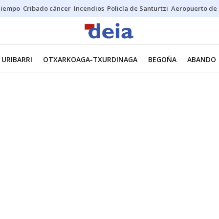
Tiempo
Cribado cáncer
Incendios
Policía de Santurtzi
Aeropuerto de 
URIBARRI
OTXARKOAGA-TXURDINAGA
BEGOÑA
ABANDO