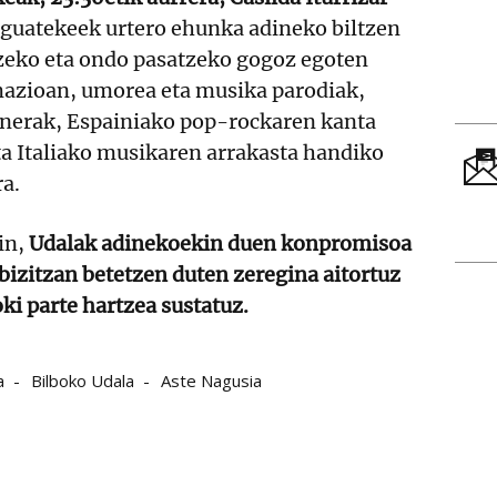
guatekeek urtero ehunka adineko biltzen
tzeko eta ondo pasatzeko gogoz egoten
azioan, umorea eta musika parodiak,
nerak, Espainiako pop-rockaren kanta
ta Italiako musikaren arrakasta handiko
ra.
in,
Udalak adinekoekin duen konpromisoa
 bizitzan betetzen duten zeregina aitortuz
oki parte hartzea sustatuz.
a
Bilboko Udala
Aste Nagusia