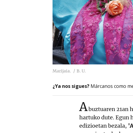
Marijaia.
B. U.
¿Ya nos sigues?
Márcanos como me
A
buztuaren 21an 
hartuko dute. Egun 
edizioetan bezala,
'