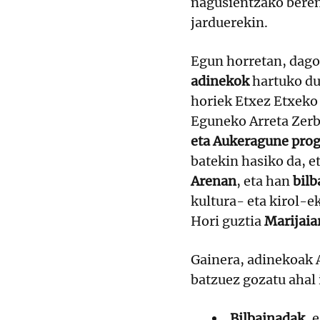
nagusientzako beren
jarduerekin.
Egun horretan, dago
adinekok
hartuko dut
horiek Etxez Etxeko 
Eguneko Arreta Zerb
eta Aukeragune pro
batekin hasiko da, e
Arenan
, eta han
bilb
kultura- eta kirol-e
Hori guztia
Marijaia
Gainera, adinekoak 
batzuez gozatu ahal 
Bilbainadak
, 