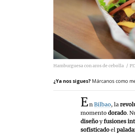
Hamburguesa con aros de cebolla
P
¿Ya nos sigues?
Márcanos como me
E
n
Bilbao
, la
revol
momento
dorado
. 
diseño
y
fusiones in
sofisticado
el
palada