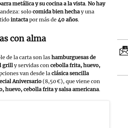
barra metálica y su cocina a la vista
.
No hay
randeza: solo
comida bien hecha
y una
stido
intacta
por más de
40 años
.
s con alma
le de la carta son las
hamburguesas de
 grill
y servidas con
cebolla frita, huevo,
opciones van desde la
clásica sencilla
cial Aniversario
(8,50 €), que viene con
o, huevo, cebolla frita y salsa americana
.