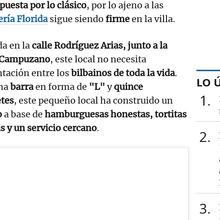
apuesta por lo clásico
, por lo ajeno a las
ería Florida
sigue siendo
firme
en la villa.
a en la
calle Rodríguez Arias, junto a la
 Campuzano
, este local no necesita
tación entre los
bilbainos de toda la vida
.
LO 
na
barra
en forma de
"L"
y
quince
1
etes
, este pequeño local ha construido un
o
a base de
hamburguesas honestas, tortitas
s y un servicio cercano
.
2
3