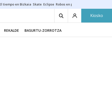
El tiempo en Bizkaia
Skate
Eclipse
Robos en playas
Guardias Osakide
Kiosko
REKALDE
BASURTU-ZORROTZA