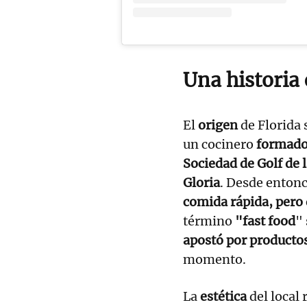
Una historia 
El
origen
de Florida
un cocinero
formad
Sociedad de Golf de 
Gloria
. Desde entonc
comida rápida, pero 
término
"fast food
" 
apostó por productos
momento.
La
estética
del local