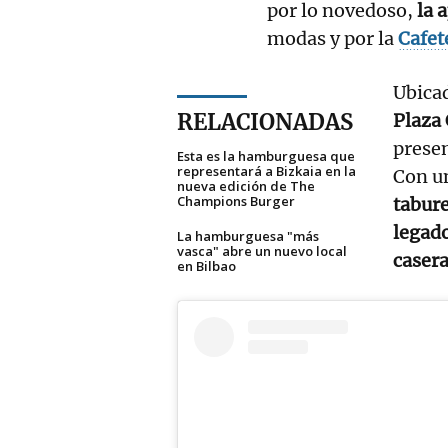
por lo novedoso,
la 
modas y por la
Cafet
Ubicad
RELACIONADAS
Plaza
presen
Esta es la hamburguesa que
representará a Bizkaia en la
Con u
nueva edición de The
Champions Burger
tabur
legad
La hamburguesa "más
vasca" abre un nuevo local
casera
en Bilbao