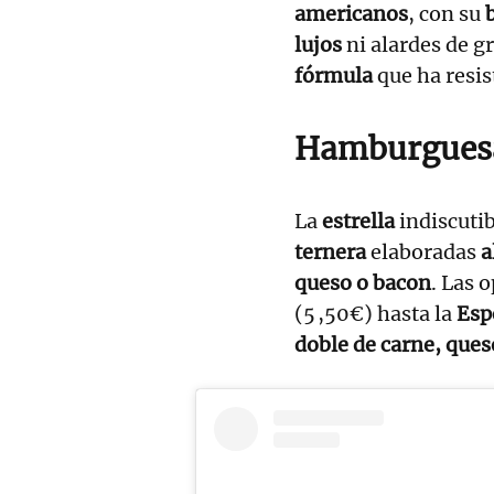
americanos
, con su
lujos
ni alardes de g
fórmula
que ha resi
Hamburguesa
La
estrella
indiscutib
ternera
elaboradas
al
queso o bacon
. Las 
(5 ,50€) hasta la
Espe
doble de carne, ques