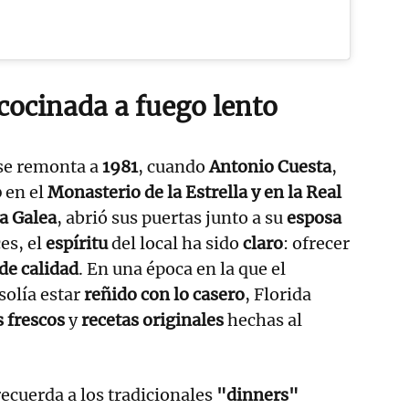
cocinada a fuego lento
 se remonta a
1981
, cuando
Antonio Cuesta
,
o
en el
Monasterio de la Estrella y en la Real
la Galea
, abrió sus puertas junto a su
esposa
es, el
espíritu
del local ha sido
claro
: ofrecer
de calidad
. En una época en la que el
solía estar
reñido con lo casero
, Florida
 frescos
y
recetas originales
hechas al
 recuerda a los tradicionales
"dinners"