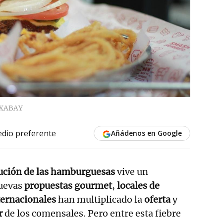
IXABAY
dio preferente
Añádenos en Google
ución de las hamburguesas
vive un
Nuevas
propuestas gourmet
,
locales de
ternacionales
han multiplicado la
oferta
y
r
de los comensales. Pero entre esta fiebre