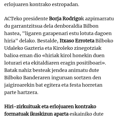
erlojuaren kontrako estropadan.
ACTeko presidente
Borja Rodrigo
k azpimarratu
du garrantzitsua dela denboraldia Bilbon
hastea, "ligaren garapenari estu lotuta dagoen
hiria" delako. Bestalde,
Itxaso Erroteta
Bilboko
Udaleko Gazteria eta Kiroleko zinegotziak
balioa eman dio «hiriak kirol honekin duen
loturari eta ekitaldiaren eragin positiboari».
Batak nahiz besteak jendea animatu dute
Bilboko Banderaren inguruan sortzen den
jaigiroarekin bat egitera eta festa horretan
parte hartzera.
Hiri-zirkuituak eta erlojuaren kontrako
formatuak ikuskizun aparta
eskainiko dute