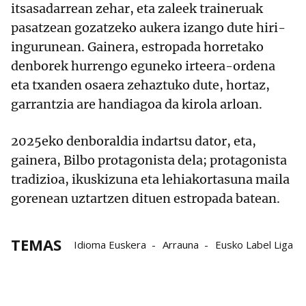
itsasadarrean zehar, eta zaleek traineruak
pasatzean gozatzeko aukera izango dute hiri-
ingurunean. Gainera, estropada horretako
denborek hurrengo eguneko irteera-ordena
eta txanden osaera zehaztuko dute, hortaz,
garrantzia are handiagoa da kirola arloan.
2025eko denboraldia indartsu dator, eta,
gainera, Bilbo protagonista dela; protagonista
tradizioa, ikuskizuna eta lehiakortasuna maila
gorenean uztartzen dituen estropada batean.
TEMAS
Idioma Euskera
Arrauna
Eusko Label Liga