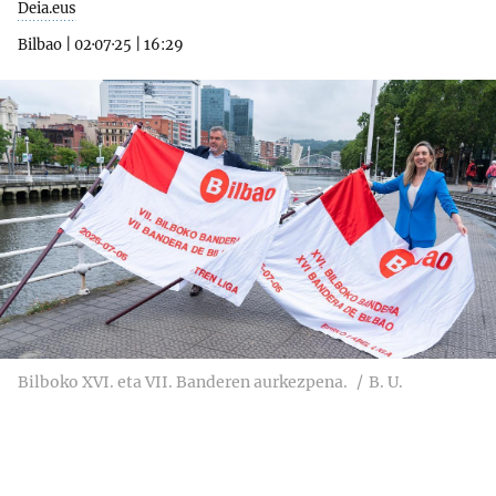
Deia.eus
Bilbao
|
02·07·25
|
16:29
Bilboko XVI. eta VII. Banderen aurkezpena.
B. U.