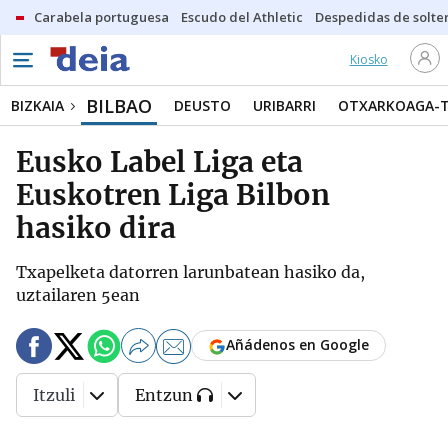
Carabela portuguesa
Escudo del Athletic
Despedidas de solte
Kiosko
BILBAO
BIZKAIA
DEUSTO
URIBARRI
OTXARKOAGA-
Eusko Label Liga eta
Euskotren Liga Bilbon
hasiko dira
Txapelketa datorren larunbatean hasiko da,
uztailaren 5ean
Añádenos en Google
Itzuli
Entzun