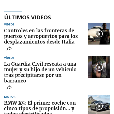
ÚLTIMOS VIDEOS
VÍDEOS
Controles en las fronteras de
puertos y aeropuertos para los
desplazamientos desde Italia
VÍDEOS
La Guardia Civil rescata a una
mujer y su hijo de un vehículo
tras precipitarse por un
barranco
MOTOR
BMW X5: El primer coche con
cinco tipos de propulsión… y