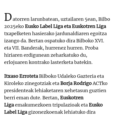
D
atorren larunbatean, uztailaren 5ean, Bilbo
2025eko
Eusko Label Liga eta Euskotren Liga
txapelketen hasierako jardunaldiaren egoitza
izango da. Bertan ospatuko dira Bilboko XVI.
eta VII. Banderak, hurrenez hurren. Proba
hiriaren erdigunean zeharkatuko du,
erlojuaren kontrako lasterketa batekin.
Itxaso Erroteta
Bilboko Udaleko Gazteria eta
Kiroleko zinegotziak eta
Borja Rodrigo
ACTko
presidenteak lehiaketaren xehetasun guztien
berri eman dute. Bertan,
Euskotren
Liga
emakumezkoen tripulazioak eta
Eusko
Label Liga
gizonezkoenak lehiatuko dira