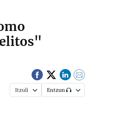
como
elitos"
Itzuli
Entzun