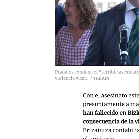
Pradales condena el "terrible asesinat
violencia vicari
IREKIA
Con el asesinato este
presuntamente a man
han fallecido en Biz
consecuencia de la v
Ertzaintza contabili
el territorio.