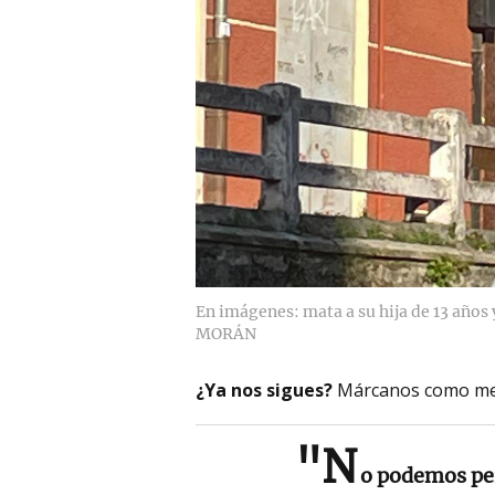
En imágenes: mata a su hija de 13 años 
MORÁN
¿Ya nos sigues?
Márcanos como me
"N
o podemos per