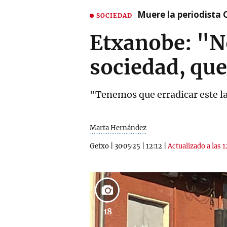
Muere la periodista 
SOCIEDAD
Etxanobe: "N
sociedad, que
"Tenemos que erradicar este la
Marta Hernández
Getxo
|
30·05·25
|
12:12
|
Actualizado a las 1
18