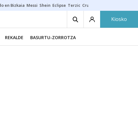
do en Bizkaia
Messi
Shein
Eclipse
Terzic
Cruz Gorbeia
Guía Macarfi
Kiosko
REKALDE
BASURTU-ZORROTZA