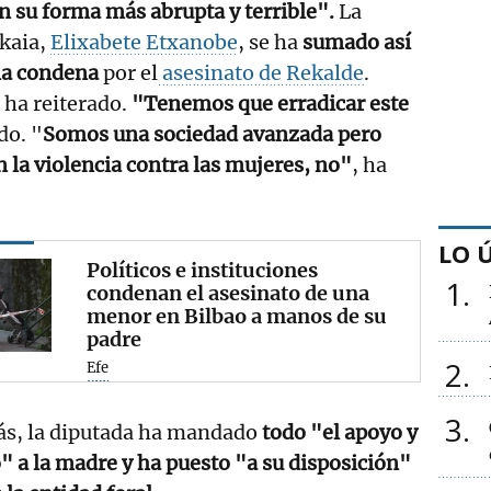
en su forma más abrupta y terrible".
La
zkaia,
Elixabete Etxanobe
, se ha
sumado así
 la condena
por el
asesinato de Rekalde
.
, ha reiterado.
"Tenemos que erradicar este
do. "
Somos una sociedad avanzada pero
la violencia contra las mujeres, no"
, ha
LO 
Políticos e instituciones
1
condenan el asesinato de una
menor en Bilbao a manos de su
padre
2
Efe
3
s, la diputada ha mandado
todo "el apoyo y
" a la madre y ha puesto "a su disposición"