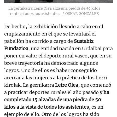
La gernikarra Leire Olea alza una piedra de 50 kilos
frente a todos los asistentes.
OSKAR GONZALEZ
De hecho, la exhibición llevado a cabo en el
emplazamiento en el que se levantará el
pabellón ha corrido a cargo de
Sustabiz
Fundazioa
, una entidad nacida en Urdaibai para
poner en valor el deporte rural vasco, que en su
breve trayectoria ha demostrado algunos
logros. Uno de ellos es haber conseguido
acercar a las mujeres a la práctica de los herri
kirolak. La gernikarra
Leire Olea,
que comenzó
a practicar deportes rurales el año pasado y
ha
completado 15 alzadas de una piedra de 50
kilos a la vista de todos los asistentes
, es un
ejemplo de ello. Otro de los logros ha sido