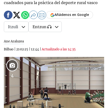
cuadrados para la práctica del deporte rural vasco
Añádenos en Google
Itzuli
Entzun
Ane Araluzea
Bilbao
|
21·02·25
|
12:44
|
Actualizado a las 14:35
4