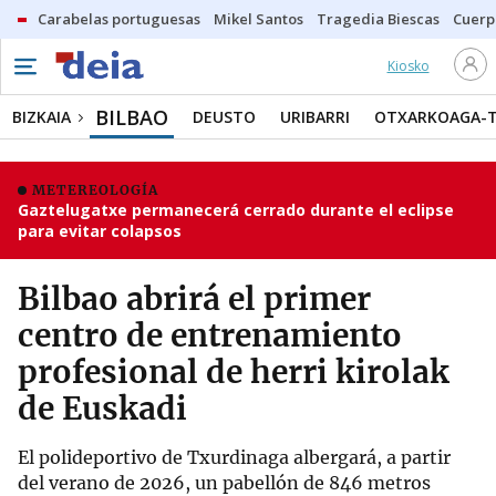
Carabelas portuguesas
Mikel Santos
Tragedia Biescas
Cuerp
Kiosko
BILBAO
BIZKAIA
DEUSTO
URIBARRI
OTXARKOAGA-
METEREOLOGÍA
Gaztelugatxe permanecerá cerrado durante el eclipse
para evitar colapsos
Bilbao abrirá el primer
centro de entrenamiento
profesional de herri kirolak
de Euskadi
El polideportivo de Txurdinaga albergará, a partir
del verano de 2026, un pabellón de 846 metros