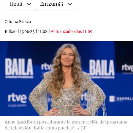
Itzuli
Entzun
Oihana Ezeiza
Bilbao
|
13·06·25
|
11:08
|
Actualizado a las 11:09
Anne Igartiburu posa durante la presentación del programa
de televisión ‘Baila como puedas’.
EP