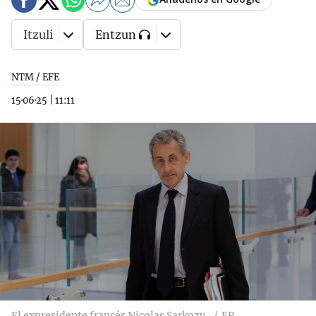
Itzuli
Entzun
NTM / EFE
15·06·25
|
11:11
El expresidente francés Nicolas Sarkozy.
EP