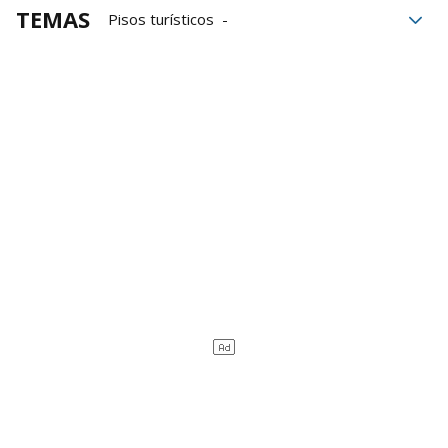
TEMAS
Pisos turísticos
Ayuntamiento de Bilbao
Gobierno vasco