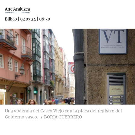
Ane Araluzea
Bilbao
|
02·07·24
|
06:30
Una vivienda del Casco Viejo con la placa del registro del
Gobierno vasco.
BORJA GUERRERO