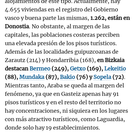
alojamientos de este tipo. Actualmente, hay
4.655 viviendas en el registro del Gobierno
vasco y buena parte las mismas,
1.262, están en
Donostia
. No obstante, al margen de las
capitales, las poblaciones costeras perciben
una elevada presión de los pisos turísticos.
Además de las localidades guipuzcoanas de
Zarautz (214) y Hondarribia (168),
en Bizkaia
destacan
Bermeo
(249),
Getxo
(169),
Lekeitio
(88),
Mundaka
(87),
Bakio
(76) y
Sopela
(72)
.
Mientras tanto, Araba se queda al margen del
fenómeno, ya que en Gasteiz apenas hay 91
pisos turísticos y en el resto del territorio no
hay concentraciones, ni siquiera en los lugares
con más atractivo turísticos, como Laguardia,
donde solo hay 19 establecimientos.