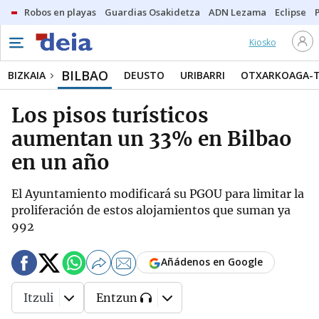
Robos en playas
Guardias Osakidetza
ADN Lezama
Eclipse
Kiosko
BILBAO
BIZKAIA
DEUSTO
URIBARRI
OTXARKOAGA-
Los pisos turísticos
aumentan un 33% en Bilbao
en un año
El Ayuntamiento modificará su PGOU para limitar la
proliferación de estos alojamientos que suman ya
992
Añádenos en Google
Itzuli
Entzun