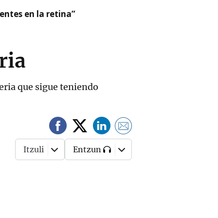
ntes en la retina”
ria
teria que sigue teniendo
Itzuli
Entzun