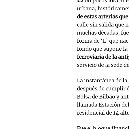
on pocos los call
urbana, históricame
de estas arterias qu
calle sin salida que
muchas décadas, fue 
forma de ‘L’ que nace
fondo que supone la 
ferroviaria de la an
servicio de la sede d
La instantánea de l
después de cumplir d
Bolsa de Bilbao y an
llamada Estación del
residencial de 14 alt
Fue el bloque financ