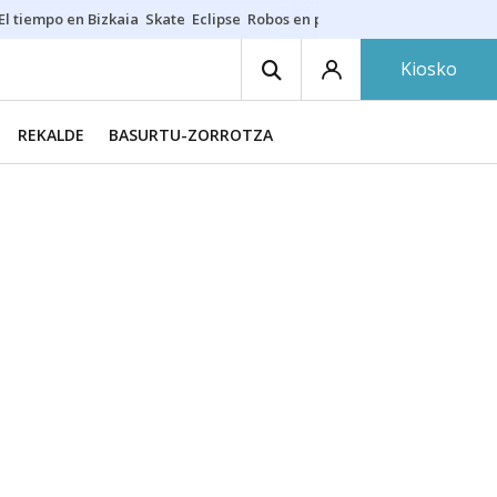
El tiempo en Bizkaia
Skate
Eclipse
Robos en playas
Guardias Osakide
Kiosko
REKALDE
BASURTU-ZORROTZA