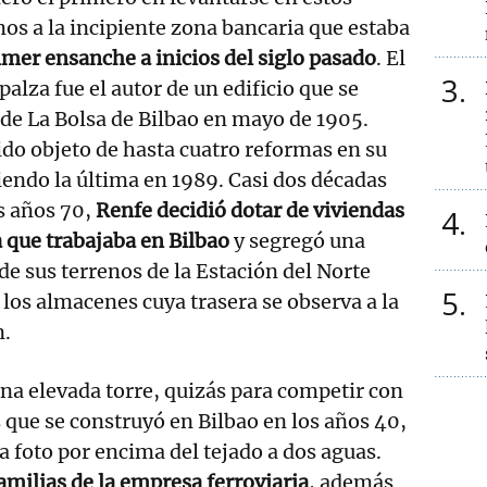
s a la incipiente zona bancaria que estaba
imer ensanche a inicios del siglo pasado
. El
3
alza fue el autor de un edificio que se
de La Bolsa de Bilbao en mayo de 1905.
do objeto de hasta cuatro reformas en su
siendo la última en 1989. Casi dos décadas
os años 70,
Renfe decidió dotar de viviendas
4
la que trabajaba en Bilbao
y segregó una
de sus terrenos de la Estación del Norte
5
los almacenes cuya trasera se observa a la
n.
una elevada torre, quizás para competir con
s que se construyó en Bilbao en los años 40,
la foto por encima del tejado a dos aguas.
amilias de la empresa ferroviaria
, además