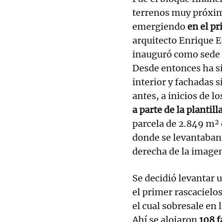
terrenos muy próximo
emergiendo
en el pr
arquitecto Enrique Ep
inauguró como sede 
Desde entonces ha si
interior y fachadas 
antes, a inicios de l
a parte de la plantil
parcela de 2.849 m² 
donde se levantaban 
derecha de la image
Se decidió levantar 
el primer rascacielo
el cual sobresale en 
Ahí se alojaron
108 f