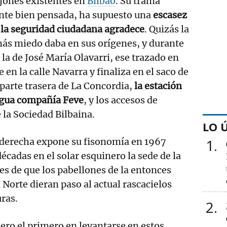
ejones existentes en
Bilbao
. Su trama
nte bien pensada, ha supuesto una
escasez
e la seguridad ciudadana agradece
. Quizás la
 más miedo daba en sus orígenes, y durante
la de José María Olavarri, ese trazado en
 en la calle Navarra y finaliza en el saco de
parte trasera de La Concordia,
la estación
tigua compañía Feve
, y los accesos de
e la Sociedad Bilbaina.
LO 
a derecha expone su fisonomía en 1967
1
écadas en el solar esquinero la sede de la
tes de que los pabellones de la entonces
 Norte dieran paso al actual rascacielos
uras.
2
iero el primero en levantarse en estos