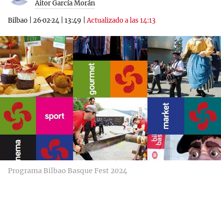
Aitor García Morán
Bilbao
|
26·02·24
|
13:49
|
Actualizado a las 14:13
Programa Bilbao Basque Fest 2024