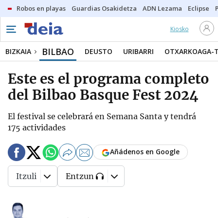
Robos en playas
Guardias Osakidetza
ADN Lezama
Eclipse
Kiosko
BILBAO
BIZKAIA
DEUSTO
URIBARRI
OTXARKOAGA-
Este es el programa completo
del Bilbao Basque Fest 2024
El festival se celebrará en Semana Santa y tendrá
175 actividades
Añádenos en Google
Itzuli
Entzun