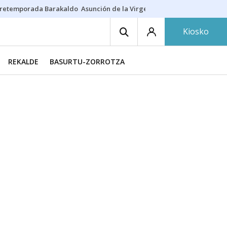
retemporada Barakaldo
Asunción de la Virgen
Casa Targaryen
Gazt
Kiosko
REKALDE
BASURTU-ZORROTZA