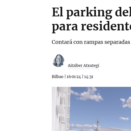
El parking de
para resident
Contará con rampas separadas d
Aitziber Atxutegi
Bilbao
|
16·01·24
|
14:31