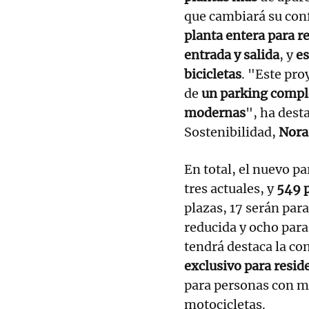
que cambiará su conf
planta entera para r
entrada y salida
, y
es
bicicletas
. "Este pro
de
un parking compl
modernas
", ha dest
Sostenibilidad,
Nora
En total, el nuevo p
tres actuales, y
549 
plazas, 17 serán par
reducida y ocho para
tendrá destaca la co
exclusivo para resid
para personas con mo
motocicletas.