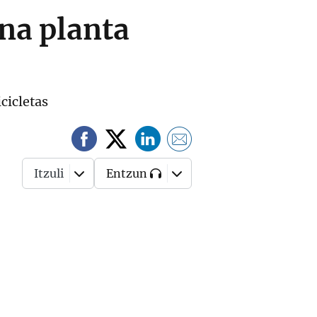
na planta
cicletas
Itzuli
Entzun