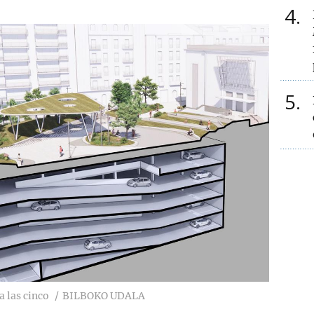
4
5
a las cinco
BILBOKO UDALA