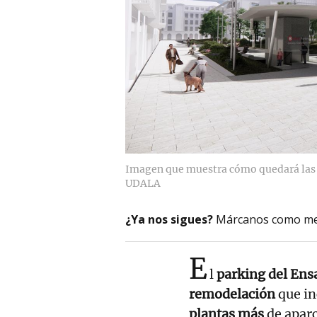
Imagen que muestra cómo quedará las 
UDALA
¿Ya nos sigues?
Márcanos como me
E
l
parking del En
remodelación
que in
plantas más
de apar