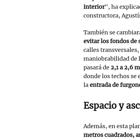
interior
", ha explic
constructora, Agustí
También se cambiará 
evitar los fondos de 
calles transversales,
maniobrabilidad de l
pasará de
2,1 a 2,6 
donde los techos se 
la
entrada de furgone
Espacio y asc
Además, en esta pla
metros cuadrados, am