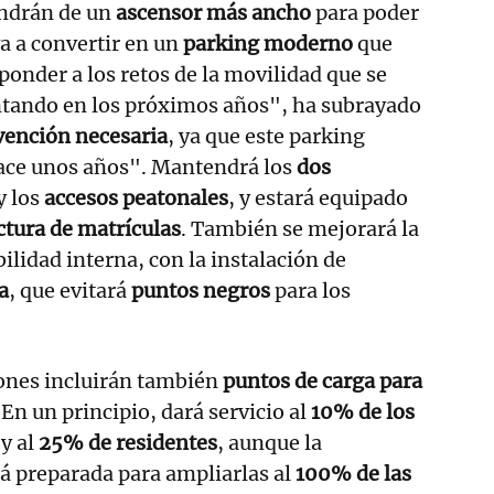
ondrán de un
ascensor más ancho
para poder
va a convertir en un
parking moderno
que
ponder a los retos de la movilidad que se
ntando en los próximos años", ha subrayado
vención necesaria
, ya que este parking
hace unos años". Mantendrá los
dos
y los
accesos peatonales
, y estará equipado
ctura de matrículas
. También se mejorará la
ibilidad interna, con la instalación de
a
, que evitará
puntos negros
para los
iones incluirán también
puntos de carga para
. En un principio, dará servicio al
10% de los
y al
25% de residentes
, aunque la
rá preparada para ampliarlas al
100% de las