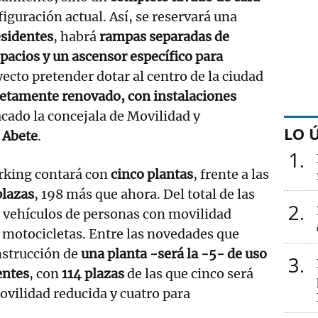
iguración actual. Así, se reservará una
esidentes
, habrá
rampas separadas de
pacios y un ascensor específico para
yecto pretender dotar al centro de la ciudad
etamente renovado, con instalaciones
acado la concejala de Movilidad y
LO 
 Abete
.
1
arking contará con
cinco plantas
, frente a las
plazas
, 198 más que ahora. Del total de las
2
a vehículos de personas con movilidad
 motocicletas. Entre las novedades que
nstrucción de
una planta -será la -5- de uso
3
entes
, con
114 plazas
de las que cinco será
vilidad reducida y cuatro para