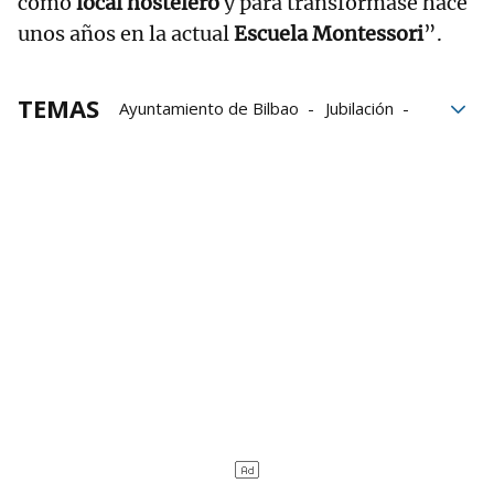
como
local hostelero
y para transformase hace
unos años en la actual
Escuela Montessori
”.
TEMAS
Ayuntamiento de Bilbao
Jubilación
hostelería
Artxanda