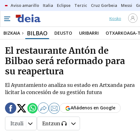
Aviso amarillo
Italia
Eclipse
Terzic
Cruz Gorbeia
Messi
G
Kiosko
BILBAO
BIZKAIA
DEUSTO
URIBARRI
OTXARKOAGA-
El restaurante Antón de
Bilbao será reformado para
su reapertura
El Ayuntamiento analiza su estado en Artxanda para
licitar la concesión de su gestión futura
Añádenos en Google
Itzuli
Entzun