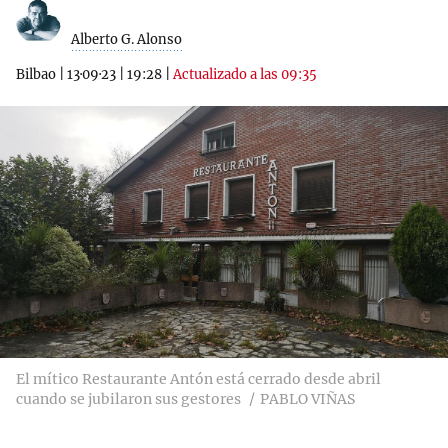
Alberto G. Alonso
Bilbao
|
13·09·23
|
19:28
|
Actualizado a las 09:35
El mítico Restaurante Antón está cerrado desde abril
cuando se jubilaron sus gestores
PABLO VIÑAS