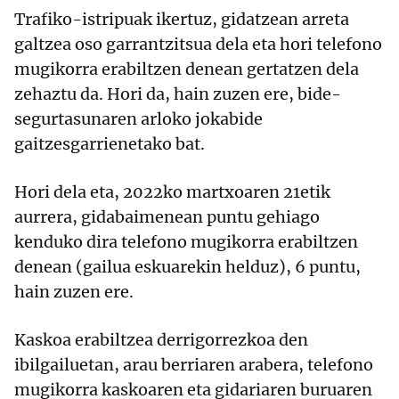
Trafiko-istripuak ikertuz, gidatzean arreta
galtzea oso garrantzitsua dela eta hori telefono
mugikorra erabiltzen denean gertatzen dela
zehaztu da. Hori da, hain zuzen ere, bide-
segurtasunaren arloko jokabide
gaitzesgarrienetako bat.
Hori dela eta, 2022ko martxoaren 21etik
aurrera, gidabaimenean puntu gehiago
kenduko dira telefono mugikorra erabiltzen
denean (gailua eskuarekin helduz), 6 puntu,
hain zuzen ere.
Kaskoa erabiltzea derrigorrezkoa den
ibilgailuetan, arau berriaren arabera, telefono
mugikorra kaskoaren eta gidariaren buruaren