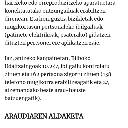
hartzeko edo erreproduzitzeko aparatuetara
konektatutako entzungailuak erabiltzen
direnean. Eta hori guztia bizikletak edo
mugikortasun pertsonaleko ibilgailuak
(patinete elektrikoak, esaterako) gidatzen
dituzten pertsonei ere aplikatzen zaie.
Iaz, antzeko kanpainetan, Bilboko
Udaltzaingoak 10.244 ibilgailu kontrolatu
zituen eta 162 pertsona zigortu zituen (138
telefono mugikorra erabiltzeagatik eta 24
atzemandako beste arau-hauste
batzuengatik).
ARAUDIAREN ALDAKETA