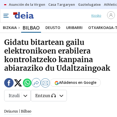
Asunción de la Virgen
Casa Targaryen
Gaztelugatxe
Athletic
Kiosko
BILBAO
BIZKAIA
DEUSTO
URIBARRI
OTXARKOAGA-
Gidatu bitartean gailu
elektronikoen erabilera
kontrolatzeko kanpaina
abiaraziko du Udaltzaingoak
Añádenos en Google
Itzuli
Entzun
Deia.eus | Bilbao