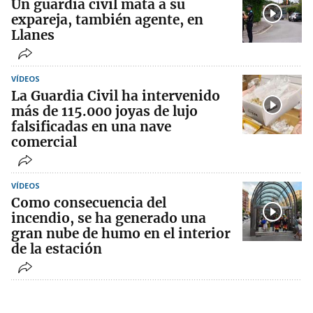
Un guardia civil mata a su
expareja, también agente, en
Llanes
VÍDEOS
La Guardia Civil ha intervenido
más de 115.000 joyas de lujo
falsificadas en una nave
comercial
VÍDEOS
Como consecuencia del
incendio, se ha generado una
gran nube de humo en el interior
de la estación