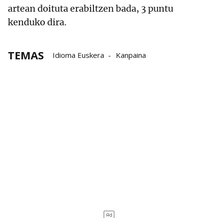
artean doituta erabiltzen bada, 3 puntu
kenduko dira.
TEMAS
Idioma Euskera
Kanpaina