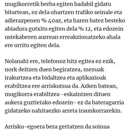
mugikorretik berba egiten badabil gidatu
bitartean, ez dela ohartzen trafiko seinale eta
adierazpenen % 40az, eta haren batez besteko
abiadura gutxitu egiten dela % 12, eta edozein
ustekaberen aurrean erreakzionatzeko ahala
ere urritu egiten dela.
Nolanahi ere, telefonoz hitz egitea ez ezik,
nork deitzen duen begiratzea, mezuak
irakurtzea eta bidaltzea eta aplikazioak
erabiltzea ere arriskutsua da. Azken batean,
mugikorra erabiltzea -eskaintzen dituen
aukera guztietako edozein- ez da bateragarria
gidatzeko nahitaezko arreta iraunkorrarekin.
Arrisku-egoera bera gertatzen da soinua