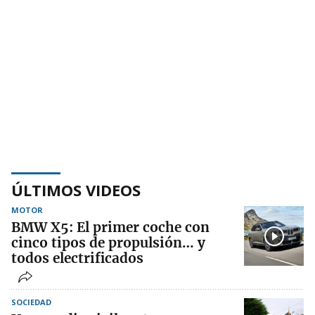
ÚLTIMOS VIDEOS
MOTOR
BMW X5: El primer coche con
cinco tipos de propulsión… y
todos electrificados
SOCIEDAD