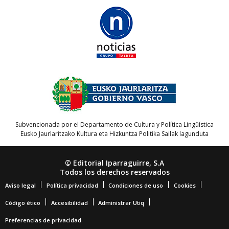
Subvencionada por el Departamento de Cultura y Política Lingüística
Eusko Jaurlaritzako Kultura eta Hizkuntza Politika Sailak lagunduta
© Editorial Iparraguirre, S.A
Todos los derechos reservados
Aviso legal
Política privacidad
Condiciones de uso
Cookies
Código ético
Accesibilidad
Administrar Utiq
Preferencias de privacidad