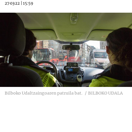
27·03·22
|
15:59
Bilboko Udaltzaingoaren patruila bat.
BILBOKO UDALA