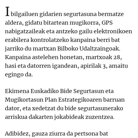
I
bilgailuen gidarien segurtasuna bermatze
aldera, gidatu bitartean mugikorra, GPS
nabigatzaileak eta antzeko gailu elektronikoen
erabilera kontrolatzeko kanpaina berri bat
jarriko du martxan Bilboko Udaltzaingoak.
Kanpaina astelehen honetan, martxoak 28,
hasi eta datorren igandean, apirilak 3, amaitu
egingo da.
Ekimena Euskadiko Bide Segurtasun eta
Mugikortasun Plan Estrategikoaren barruan
dator, eta xedetzat du bide segurtasunerako
arriskua dakarten jokabideak zuzentzea.
Adibidez, gauza ziurra da pertsona bat