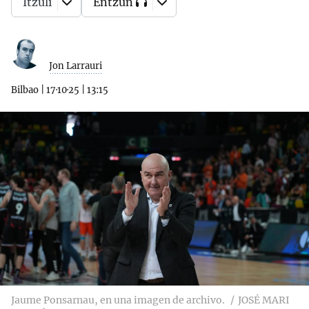
Itzuli
Entzun
Jon Larrauri
Bilbao
|
17·10·25
|
13:15
Jaume Ponsarnau, en una imagen de archivo.
JOSÉ MARI