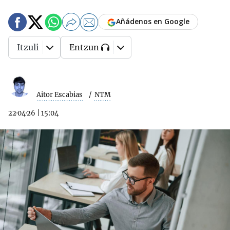
Añádenos en Google
Itzuli
Entzun
Aitor Escabias
NTM
22·04·26
|
15:04