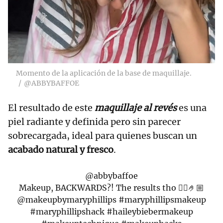
Momento de la aplicación de la base de maquillaje.
@ABBYBAFFOE
El resultado de este
maquillaje al revés
es una
piel radiante y definida pero sin parecer
sobrecargada, ideal para quienes buscan un
acabado natural y fresco
.
@abbybaffoe
Makeup, BACKWARDS?! The results tho 😮‍💨🤌🏼
@makeupbymaryphillips
#maryphillipsmakeup
#maryphillipshack
#haileybiebermakeup