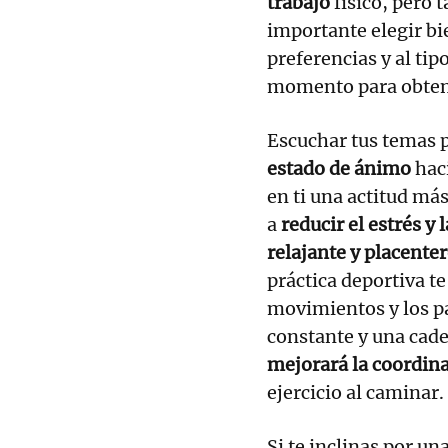
trabajo
físico, pero
importante elegir bi
preferencias y al tip
momento para obte
Escuchar tus temas p
estado de ánimo
hac
en ti una actitud má
a
reducir el estrés y 
relajante y placente
práctica deportiva t
movimientos y los p
constante y una cade
mejorará la coordina
ejercicio al caminar.
Si te inclinas por u