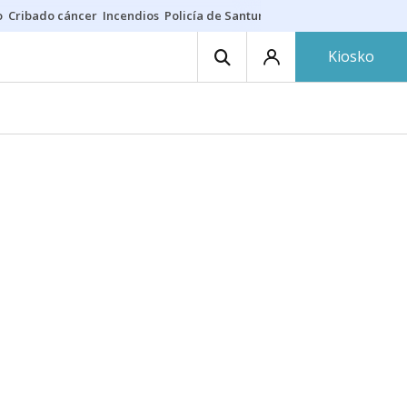
o
Cribado cáncer
Incendios
Policía de Santurtzi
Aeropuerto de Bilba
Kiosko