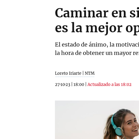
Caminar en s
es la mejor o
El estado de ánimo, la motivació
la hora de obtener un mayor r
Loreto Iriarte | NTM
27·10·23
|
18:00
|
Actualizado a las 18:02