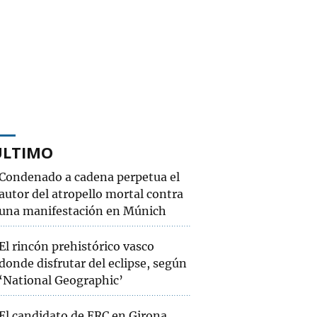
ÚLTIMO
Condenado a cadena perpetua el
autor del atropello mortal contra
una manifestación en Múnich
El rincón prehistórico vasco
donde disfrutar del eclipse, según
‘National Geographic’
El candidato de ERC en Girona