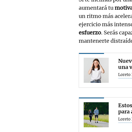
aumentará tu
motiv
un ritmo más aceler
ejercicio más intens
esfuerzo
. Serás cap
mantenerte distraído
Nueve
una v
Loreto 
Estos
para 
Loreto 