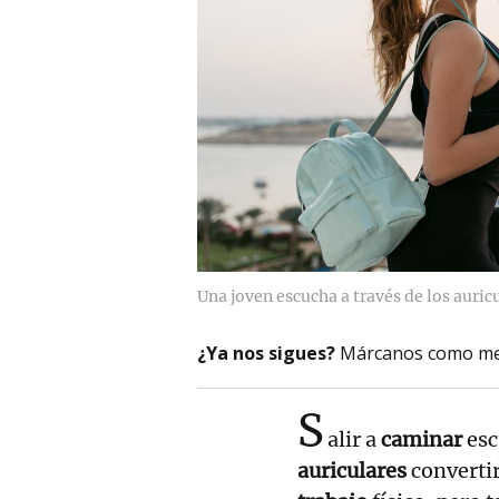
Una joven escucha a través de los auric
¿Ya nos sigues?
Márcanos como me
S
alir a
caminar
esc
auriculares
convertir