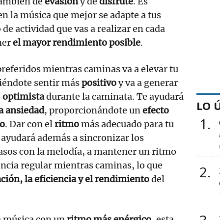
 también de
evasión
y de
disfrute
. Es
en la música que mejor se adapte a tus
o de actividad que vas a realizar en cada
ner
el mayor rendimiento posible
.
referidos mientras caminas va a elevar tu
iéndote sentir más
positivo
y va a generar
s
optimista
durante la caminata. Te ayudará
LO 
la ansiedad
, proporcionándote un
efecto
1
ro
. Dar con el
ritmo
más adecuado para tu
e ayudará además a sincronizar los
asos con la melodía, a mantener un ritmo
ncia regular mientras caminas, lo que
2
ción, la eficiencia y el rendimiento
del
na música con un
ritmo más enérgico
, esta