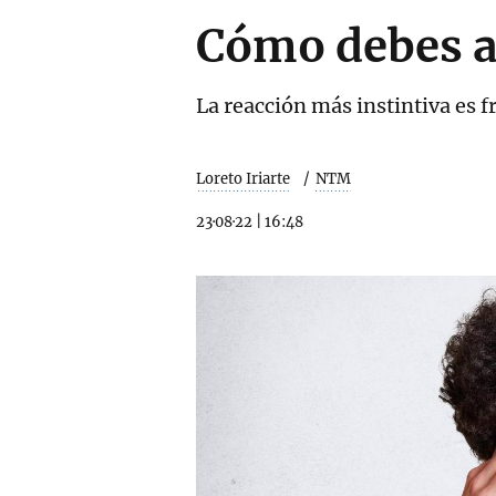
Cómo debes ac
La reacción más instintiva es f
Loreto Iriarte
NTM
23·08·22
|
16:48