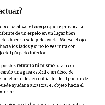
actuar?
debes
localizar el cuerpo
que te provoca la
nfrente de un espejo en un lugar bien
edes hacerlo solo pide ayuda. Mueve el ojo
 hacia los lados y si no lo ves mira con
o del párpado inferior.
o puedes
retirarlo tú mismo
hazlo con
ando una gasa estéril o un disco de
r un chorro de agua tibia desde el puente de
 puede ayudar a arrastrar el objeto hacia el
xterior.
es mejor que te las quites antes o mientras