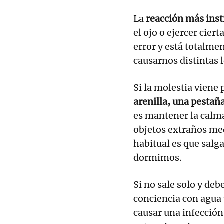
La
reacción más inst
el ojo o ejercer cier
error y está totalm
causarnos distintas 
Si la molestia viene
arenilla, una pestañ
es mantener la calma.
objetos extraños med
habitual es que salg
dormimos.
Si no sale solo y deb
conciencia con agua y
causar una infección