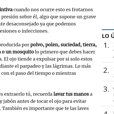
intiva
cuando nos ocurre esto es frotarnos
ta presión sobre él, algo que supone un grave
ente desaconsejado ya que podemos
lesiones o infecciones.
LO 
1
 producida por
polvo, polen, suciedad, tierra,
a o un mosquito
lo primero que debes hacer
 El ojo tiende a expulsar por si solo estos
iante el parpadeo y las lágrimas. Lo más
2
a con el paso del tiempo o mientras
3
es extraerlo tú, recuerda
lavar tus manos
a
 jabón antes de tocar el ojo para evitar
. También es importante que te las laves
4