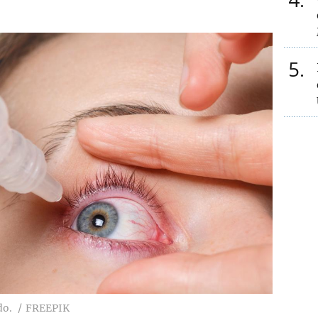
5
do.
FREEPIK