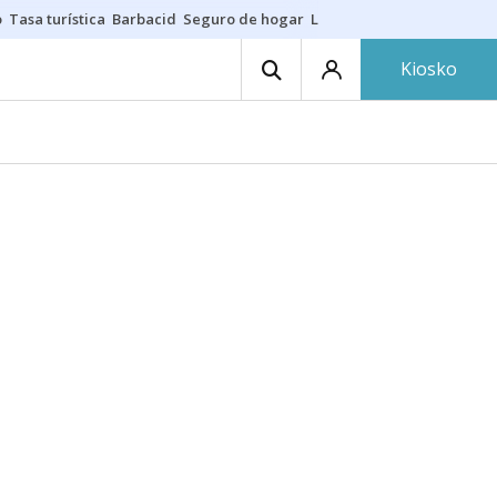
o
Tasa turística
Barbacid
Seguro de hogar
Lío Athletic-Osasuna
Mast
Kiosko