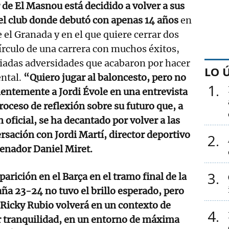
 de El Masnou está decidido a volver a sus
 el club donde debutó con apenas 14 años
en
 el Granada y en el que quiere cerrar dos
írculo de una carrera con muchos éxitos,
adas adversidades que acabaron por hacer
LO 
ntal.
“Quiero jugar al baloncesto, pero no
1
entemente a Jordi Évole en una entrevista
roceso de reflexión sobre su futuro que, a
 oficial, se ha decantado por volver a las
ersación con Jordi Martí, director deportivo
2
renador Daniel Miret.
3
parición en el Barça en el tramo final de la
a 23-24 no tuvo el brillo esperado, pero
Ricky Rubio volverá en un contexto de
4
 tranquilidad, en un entorno de máxima