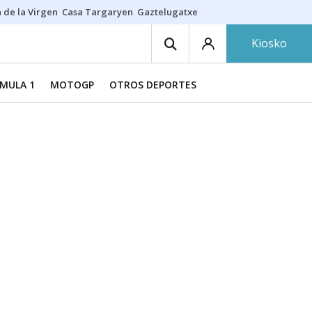
 de la Virgen
Casa Targaryen
Gaztelugatxe
Athletic
Aste Nagusia
C
Kiosko
MULA 1
MOTOGP
OTROS DEPORTES