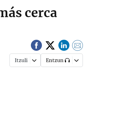
 más cerca
Itzuli
Entzun