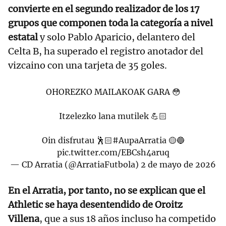
convierte en el segundo realizador de los 17
grupos que componen toda la categoría a nivel
estatal
y solo Pablo Aparicio, delantero del
Celta B, ha superado el registro anotador del
vizcaino con una tarjeta de 35 goles.
OHOREZKO MAILAKOAK GARA 😳
Itzelezko lana mutilek 💪🏻
Oin disfrutau 🕺🏻
#AupaArratia
🟡🔵
pic.twitter.com/EBCsh4aruq
— CD Arratia (@ArratiaFutbola)
2 de mayo de 2026
En el Arratia, por tanto, no se explican que el
Athletic se haya desentendido de Oroitz
Villena
, que a sus 18 años incluso ha competido