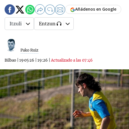
Añádenos en Google
0
Itzuli
Entzun
Pako Ruiz
Bilbao
|
19·05·26
|
19:26
|
Actualizado a las 07:46