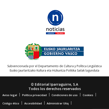
Subvencionada por el Departamento de Cultura y Política Lingüística
Eusko Jaurlaritzako Kultura eta Hizkuntza Politika Sailak lagunduta
© Editorial Iparraguirre, S.A
Todos los derechos reservados
Aviso legal
Política privacidad
Condiciones de uso
Cookies
Código ético
Accesibilidad
Administrar Utiq