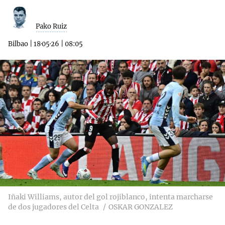
Pako Ruiz
Bilbao
|
18·05·26
|
08:05
Iñaki Williams, autor del gol rojiblanco, intenta marcharse
de dos jugadores del Celta
OSKAR GONZALEZ