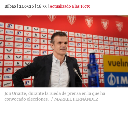
Bilbao
|
24·03·26
|
16:33
|
Actualizado a las 16:39
Jon Uriarte, durante la rueda de prensa en la que ha
convocado elecciones.
MARKEL FERNÁNDEZ